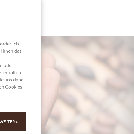
orderlich
e Ihnen das
en oder
r erhalten
ie uns dabei,
von Cookies
4
WEITER »