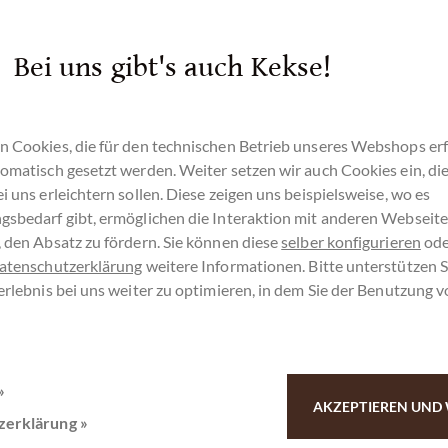
Bei uns gibt's auch Kekse!
n Cookies, die für den technischen Betrieb unseres Webshops erf
omatisch gesetzt werden. Weiter setzen wir auch Cookies ein, di
i uns erleichtern sollen. Diese zeigen uns beispielsweise, wo es
gsbedarf gibt, ermöglichen die Interaktion mit anderen Webseit
Kundenservice
 den Absatz zu fördern. Sie können diese
selber konfigurieren
ode
atenschutzerklärung
weitere Informationen. Bitte unterstützen S
erlebnis bei uns weiter zu optimieren, in dem Sie der Benutzung 
0511 - 90 88 99 8
Montag - Freitag 10-18 Uhr
»
AKZEPTIEREN UND 
zerklärung »