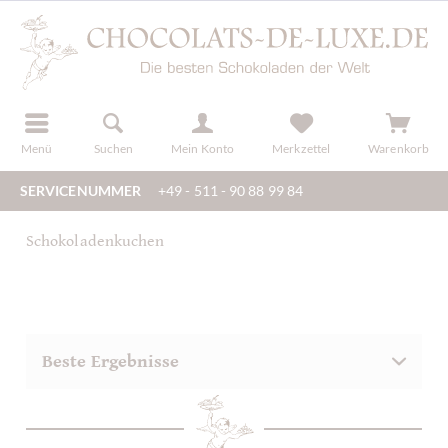
der
registrieren
Menü
Suchen
Mein Konto
Merkzettel
Warenkorb
SERVICENUMMER
+49 - 511 - 90 88 99 84
Schokoladenkuchen