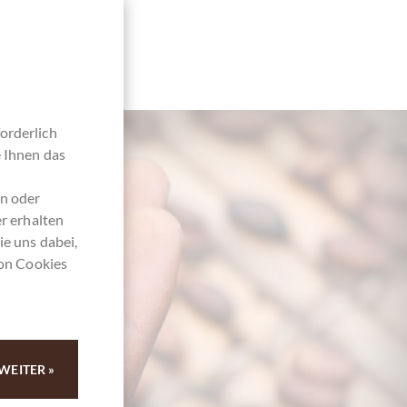
orderlich
e Ihnen das
en oder
r erhalten
ie uns dabei,
von Cookies
4
WEITER »