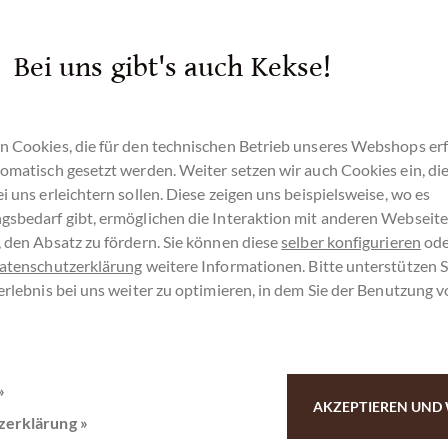
Bei uns gibt's auch Kekse!
n Cookies, die für den technischen Betrieb unseres Webshops erf
omatisch gesetzt werden. Weiter setzen wir auch Cookies ein, di
i uns erleichtern sollen. Diese zeigen uns beispielsweise, wo es
gsbedarf gibt, ermöglichen die Interaktion mit anderen Webseit
Kundenservice
 den Absatz zu fördern. Sie können diese
selber konfigurieren
ode
atenschutzerklärung
weitere Informationen. Bitte unterstützen S
erlebnis bei uns weiter zu optimieren, in dem Sie der Benutzung 
0511 - 90 88 99 8
Montag - Freitag 10-18 Uhr
»
AKZEPTIEREN UND 
zerklärung »