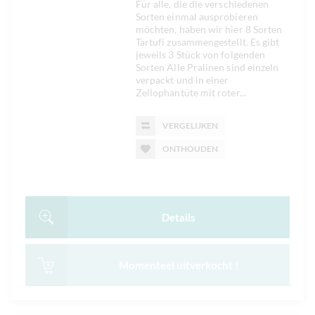
Für alle, die die verschiedenen
Sorten einmal ausprobieren
möchten, haben wir hier 8 Sorten
Tartufi zusammengestellt. Es gibt
jeweils 3 Stück von folgenden
Sorten Alle Pralinen sind einzeln
verpackt und in einer
Zellophantüte mit roter...
VERGELIJKEN
ONTHOUDEN
Details
Momenteel uitverkocht !