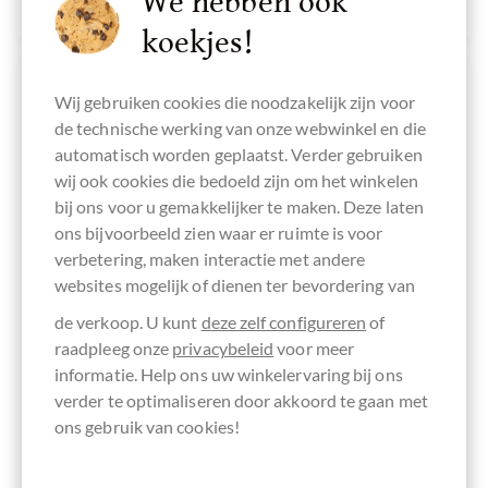
We hebben ook
koekjes!
Antica Torroneria Piemontese
Wij gebruiken cookies die noodzakelijk zijn voor
Tartufo al Cappuccino
de technische werking van onze webwinkel en die
weiße Haselnusstrüffel
automatisch worden geplaatst. Verder gebruiken
wij ook cookies die bedoeld zijn om het winkelen
aus dem Piemont 1 Stück
bij ons voor u gemakkelijker te maken. Deze laten
Diese weißen Trüffel al
ons bijvoorbeeld zien waar er ruimte is voor
Cappuccino werden
verbetering, maken interactie met andere
aus Haselnüssen hergestellt. Die
websites mogelijk of dienen ter bevordering van
berühmten IGP Haselnüsse
kommen aus der Gegend um Turin,
de verkoop. U kunt
deze zelf configureren
of
werden von der Schale befreit,
raadpleeg onze
privacybeleid
voor meer
geschält und geröstet. Im
Anschluss werden sie mit weisser
informatie. Help ons uw winkelervaring bij ons
Schokolade und...
verder te optimaliseren door akkoord te gaan met
ons gebruik van cookies!
VERGELIJKEN
ONTHOUDEN