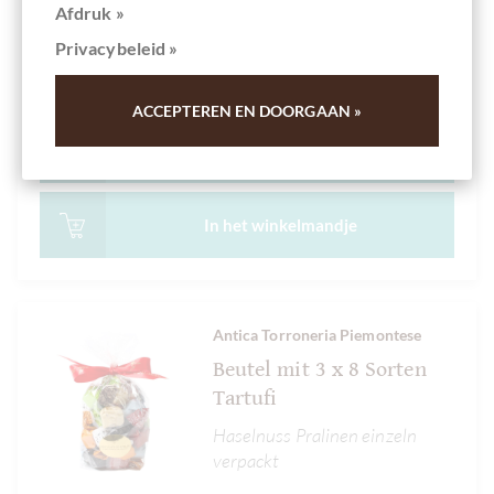
Afdruk »
Inhoud
0.01 kg
(€ 100,00 * / 1 kg)
Privacybeleid »
€ 1,00
*
ACCEPTEREN EN DOORGAAN »
Details
In het
winkelmandje
Antica Torroneria Piemontese
Beutel mit 3 x 8 Sorten
Tartufi
Haselnuss Pralinen einzeln
verpackt