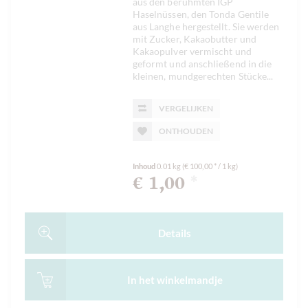
aus den berühmten IGP
Haselnüssen, den Tonda Gentile
aus Langhe hergestellt. Sie werden
mit Zucker, Kakaobutter und
Kakaopulver vermischt und
geformt und anschließend in die
kleinen, mundgerechten Stücke...
VERGELIJKEN
ONTHOUDEN
Inhoud
0.01 kg
(€ 100,00 * / 1 kg)
€ 1,00
*
Details
In het
winkelmandje