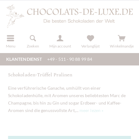
f
registreren
Menu
Zoeken
Mijn account
Verlanglijst
Winkelmandje
KLANTENDIENST
+49 - 511 - 90 88 99 84
Schokoladen-Trüffel Pralinen
Eine verführerische Ganache, umhüllt von einer
Schokoladenhülle, mit Aromen unseres beliebtesten Marc de
Champagne, bis hin zu Gin und sogar Erdbeer- und Kaffee-
Aromen sind die genussvollste Art,...
meer lezen »