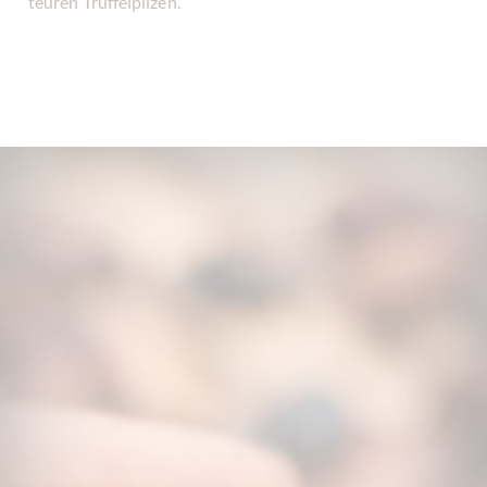
teuren Trüffelpilzen.