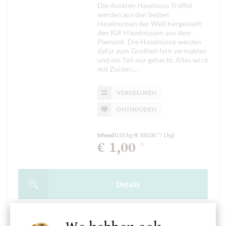
Die dunklen Haselnuss Trüffel
werden aus den besten
Haselnüssen der Welt hergestellt:
den IGP Haselnüssen aus dem
Piemont. Die Haselnüsse werden
dafür zum Großteil fein vermahlen
und ein Teil nur gehackt. Alles wird
mit Zucker,...
VERGELIJKEN
ONTHOUDEN
Inhoud
0.01 kg
(€ 100,00 * / 1 kg)
€ 1,00
*
Details
In het
winkelmandje