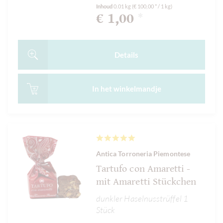
Inhoud
0.01 kg
(€ 100,00 * / 1 kg)
€ 1,00
*
Details
In het
winkelmandje
Antica Torroneria Piemontese
Tartufo con Amaretti -
mit Amaretti Stückchen
dunkler Haselnusstrüffel 1
Stück