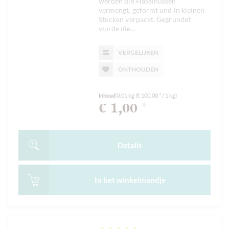
werden die Haselnüssen
vermengt, geformt und in kleinen
Stücken verpackt. Gegründet
wurde die...
VERGELIJKEN
ONTHOUDEN
Inhoud
0.01 kg
(€ 100,00 * / 1 kg)
€ 1,00
*
Details
In het
winkelmandje