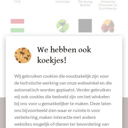
53 %
chocolade
Oorsprong
Oorsprong
Brazilië
Chocolade uit
Zuid-Amerika
Vervaardigd in
Schokolade
ohne Alkohol
Verpakking
gechocolateerd
Hongarije,
mit Trüffel
zwart
Hongaarse
We hebben ook
chocolade
koekjes!
Wij gebruiken cookies die noodzakelijk zijn voor
Cadeaudoos
de technische werking van onze webwinkel en die
automatisch worden geplaatst. Verder gebruiken
wij ook cookies die bedoeld zijn om het winkelen
bij ons voor u gemakkelijker te maken. Deze laten
Laat ons uw inbox verzoeten:
ons bijvoorbeeld zien waar er ruimte is voor
verbetering, maken interactie met andere
websites mogelijk of dienen ter bevordering van