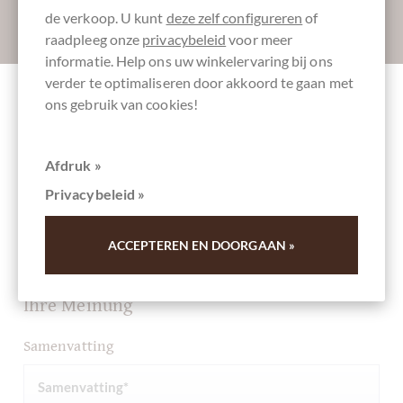
de verkoop. U kunt
deze zelf configureren
of
Absenden
raadpleeg onze
privacybeleid
voor meer
informatie. Help ons uw winkelervaring bij ons
verder te optimaliseren door akkoord te gaan met
ons gebruik van cookies!
Andere klanten beoordeelden Mandeln mit
Sommer-Trüffel umhüllt von
Afdruk »
Milchschokolade
Privacybeleid »
Schrijf het eerste overzicht en help andere klanten. Dank
ACCEPTEREN EN DOORGAAN »
u voor uw steun.
Ihre Meinung
Samenvatting