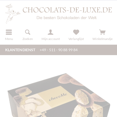
f
registreren
Menu
Zoeken
Mijn account
Verlanglijst
Winkelmandje
KLANTENDIENST
+49 - 511 - 90 88 99 84