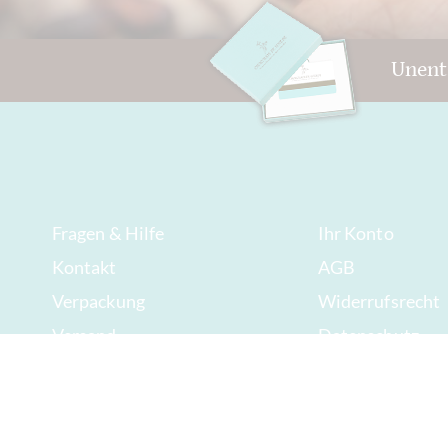
Unent
Fragen & Hilfe
Ihr Konto
Kontakt
AGB
Verpackung
Widerrufsrecht
Versand
Datenschutz
Mindesthaltbarkeit
Sitemap