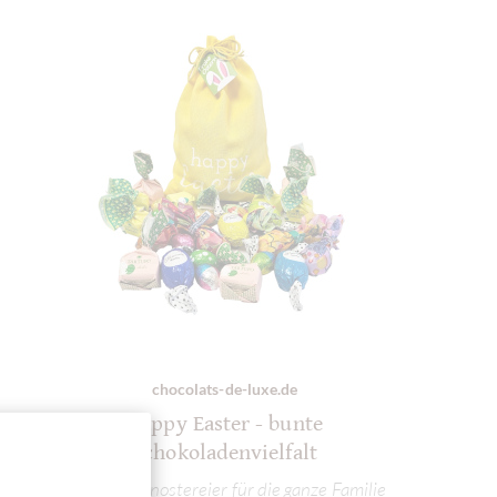
chocolats-de-luxe.de
Happy Easter - bunte
Schokoladenvielfalt
Schokoladenostereier für die ganze Familie