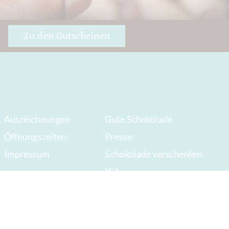
Zu den Gutscheinen
Auszeichnungen
Gute Schokolade
Öffnungszeiten
Presse
Impressum
Schokolade verschenken
ICA