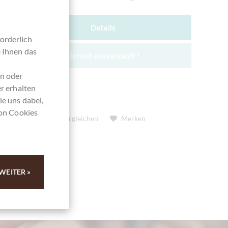
Details
orderlich
e Ihnen das
Derzeit ausverkauft !
en oder
r erhalten
ie uns dabei,
von Cookies
Vergleichen
Merken
WEITER »