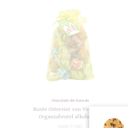
chocolats-de-luxe.de
Bunte Ostereier von Venchi im
Organzabeutel alkoholfrei
made in Italy