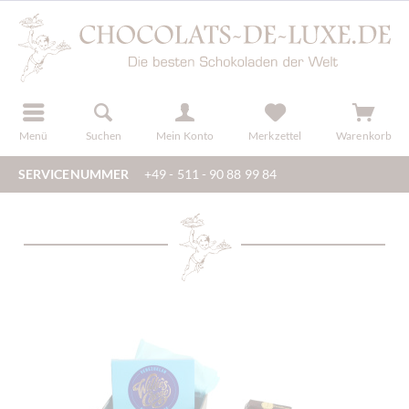
der
registrieren
Menü
Suchen
Mein Konto
Merkzettel
Warenkorb
SERVICENUMMER
+49 - 511 - 90 88 99 84