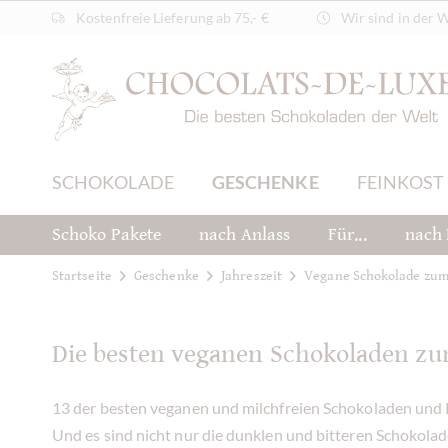
Kostenfreie Lieferung ab 75,- €
Wir sind in der 
SCHOKOLADE
GESCHENKE
FEINKOST
Schoko Pakete
nach Anlass
Für...
nach 
Startseite
Geschenke
Jahreszeit
Vegane Schokolade zum
Die besten veganen Schokoladen zu
13 der besten veganen und milchfreien Schokoladen und Pr
Und es sind nicht nur die dunklen und bitteren Schokolade