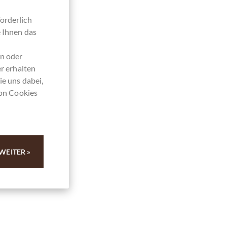
orderlich
e Ihnen das
en oder
r erhalten
ie uns dabei,
von Cookies
WEITER »