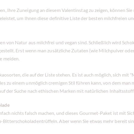
n, Ihre Zuneigung an diesem Valentinstag zu zeigen, können Sie 
eleistet, um Ihnen diese definitive Liste der besten milchfreien u
en von Natur aus milchfrei und vegan sind. Schließlich wird Scho
gestellt. Erst wenn man zusätzliche Zutaten (wie Milchpulver oder
te meiden.
kaosorten, die auf der Liste stehen. Es ist auch möglich, sich mi
es zu einem unmöglich cremigen Stil führen kann, von dem man nich
 auf der Suche nach ethischen Marken mit natürlichen Inhaltssto
olade
nfach nichts falsch machen, und dieses Gourmet-Paket ist mit Sic
Bitterschokoladentrüffeln. Aber wenn Sie etwas mehr bereit sin