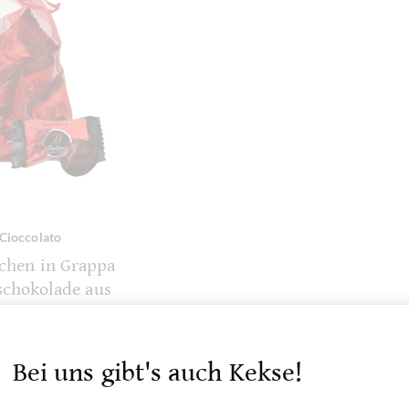
Cioccolato
schen in Grappa
rschokolade aus
Piemont
Bei uns gibt's auch Kekse!
tails