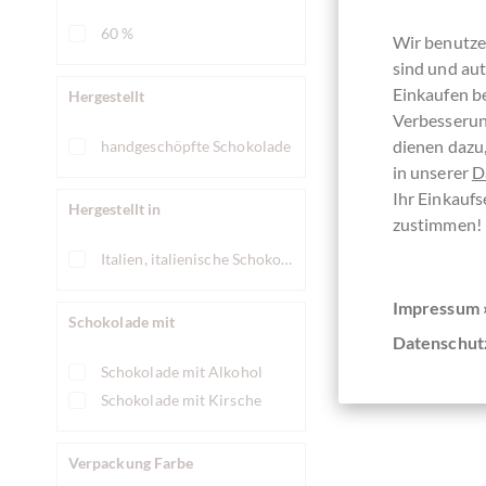
60 %
Wir benutze
Derzeit a
sind und aut
Einkaufen be
Hergestellt
Verbesserun
dienen dazu,
handgeschöpfte Schokolade
in unserer
D
Vergleichen
Ihr Einkaufs
Hergestellt in
zustimmen!
Italien, italienische Schokolade
Impressum 
Schokolade mit
Datenschut
Schokolade mit Alkohol
Schokolade mit Kirsche
Verpackung Farbe