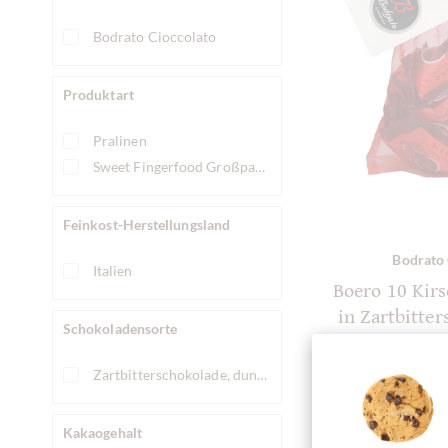
Bodrato Cioccolato
Produktart
Pralinen
Sweet Fingerfood Großpackung
Feinkost-Herstellungsland
Bodrato 
Italien
Boero 10 Kir
in Zartbitte
Schokoladensorte
dem 
Zartbitterschokolade, dunkle Schokolade
Kakaogehalt
De