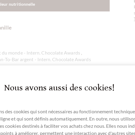
aleur nutritionnelle
nille
 du monde - Intern. Chocolate Awards
,
n-To-Bar argent - Intern. Chocolate Awards
ré
Nous avons aussi des cookies!
ocolat d'origine unique
,
Chocolat Tree-To-Bar
ns des cookies qui sont nécessaires au fonctionnement technique
 echter
Bourbon Vanille
, das ist die Chocolat
ligne et qui sont définis automatiquement. En outre, nous utiliso
s cookies destinés à faciliter vos achats chez nous. Elles nous ind
 points à améliorer, permettent une interaction avec d'autres sit