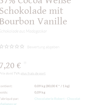
37% Cocoa Weiße
Schokolade mit
Bourbon Vanille
Schokolade aus Madagaskar
Bewertung abgeben
7,20 €
*
Prix dont TVA
plus frais de port
contient:
0.09 kg (80,00 € * / 1 kg)
poids:
0,09 kg
Fabriqué par:
Chocolaterie Robert - Chocolat
Madagascar