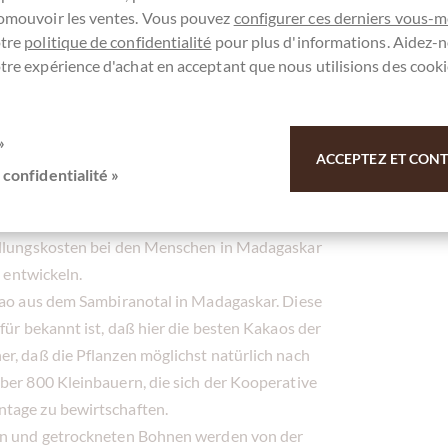
rds 2014 hat die Schokolade Silber
bei den
romouvoir les ventes. Vous pouvez
configurer ces derniers vous-
otre
politique de confidentialité
pour plus d'informations. Aidez-n
tre expérience d'achat en acceptant que nous utilisions des cooki
de her und vielfältigen Zuspruch von führenden
olade
- gewachsen, hergestellt und in
»
ACCEPTEZ ET CONTI
 Frische der Bohnen einfangen können, was
 confidentialité »
 Basisnote gibt.
tellungskosten bei den Menschen in Madagaskar
u entwickeln.
akao aus dem Sambiranotal in Madagaskar. Diese
für bekannt ist, daß hier die besten Kakaos der
r, daß die Pflanzen möglichst natürlich nach
über 800 Kleinbauern, die sich der Kooperative
ntage zu bewirtschaften.
ten und getrockneten Bohnen werden von der