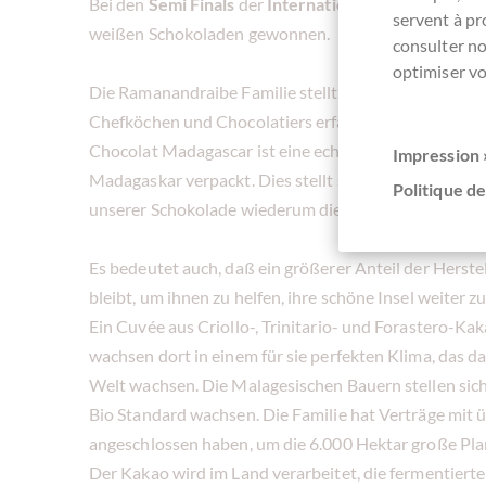
Bei den
Semi Finals
der
International Chocolate Awa
servent à p
weißen Schokoladen gewonnen.
consulter n
optimiser vo
Die Ramanandraibe Familie stellt seit 1940 Schokola
Chefköchen und Chocolatiers erfahren.
Chocolat Madagascar ist eine echte
Herkunftsschok
Impression 
Madagaskar verpackt. Dies stellt sicher, daß wir die
Politique de
unserer Schokolade wiederum die angenehm fruchtige
Es bedeutet auch, daß ein größerer Anteil der Hers
bleibt, um ihnen zu helfen, ihre schöne Insel weiter z
Ein Cuvée aus Criollo-, Trinitario- und Forastero-K
wachsen dort in einem für sie perfekten Klima, das da
Welt wachsen. Die Malagesischen Bauern stellen siche
Bio Standard wachsen. Die Familie hat Verträge mit 
angeschlossen haben, um die 6.000 Hektar große Pla
Der Kakao wird im Land verarbeitet, die fermentier