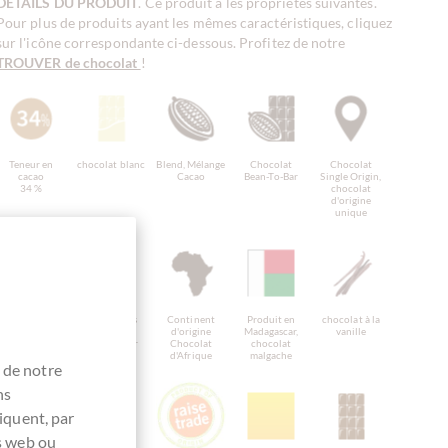
DÉTAILS DU PRODUIT
. Ce produit a les propriétés suivantes.
Pour plus de produits ayant les mêmes caractéristiques, cliquez
sur l'icône correspondante ci-dessous. Profitez de notre
TROUVER de chocolat
!
Teneur en
chocolat blanc
Blend, Mélange
Chocolat
Chocolat
cacao
Cacao
Bean-To-Bar
Single Origin,
34 %
chocolat
d'origine
unique
Chocolat Tree-
Origine des
Continent
Produit en
chocolat à la
To-Bar
fèves
d'origine
Madagascar,
vanille
Madagascar
Chocolat
chocolat
d'Afrique
malgache
 de notre
ns
iquent, par
es web ou