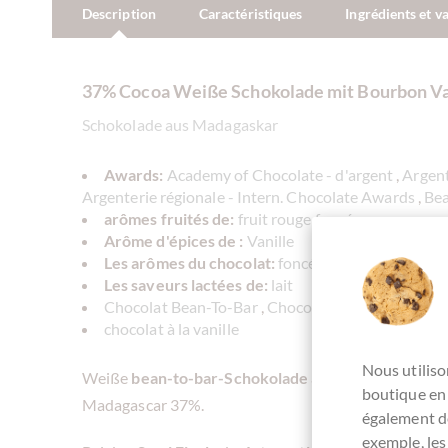
Description
Caractéristiques
Ingrédients et v
37% Cocoa Weiße Schokolade mit Bourbon Va
Schokolade aus Madagaskar
Awards:
Academy of Chocolate - d'argent
,
Argent
Argenterie régionale - Intern. Chocolate Awards
,
Bea
arômes fruités de:
fruit rouge foncé
Arôme d'épices de :
Vanille
Les arômes du chocolat:
foncé
,
harmonique
,
suc
Les saveurs lactées de:
lait
Chocolat Bean-To-Bar
,
Chocolat Single Origin, ch
chocolat à la vanille
Nous utiliso
Weiße
bean-to-bar-Schokolade
aus Madagascar mit
boutique en 
Madagascar 37%.
également de
exemple, les