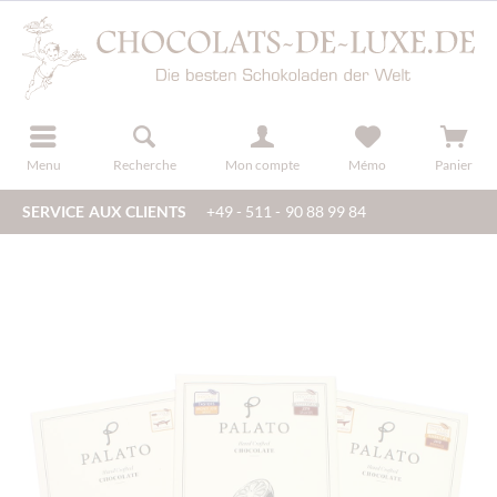
u
s'inscrire
Menu
Recherche
Mon compte
Mémo
Panier
SERVICE AUX CLIENTS
+49 - 511 - 90 88 99 84