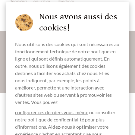
chocolatiers
dégustation,
chocolat du
coffret de
festival
dégustation de
chocolat
Nous avons aussi des
cookies!
Plus d'informations sur le bon chocolat?
Nous utilisons des cookies qui sont nécessaires au
Inscrivez-vous ici pour notre SchokoNEWS:
fonctionnement technique de notre boutique en
ligne et qui sont définis automatiquement. En
outre, nous utilisons également des cookies
destinés à faciliter vos achats chez nous. Elles
Absenden
nous indiquent, par exemple, les points à
améliorer, permettent une interaction avec
d'autres sites web ou servent à promouvoir les
ventes. Vous pouvez
Autres clients notés Palato Schoko-Festival
configurer ces derniers vous-même
ou consulter
Tasting Set mit 3 Schokoladen
notre
politique de confidentialité
pour plus
d'informations. Aidez-nous à optimiser votre
expérience d'achat en acceptant que nous