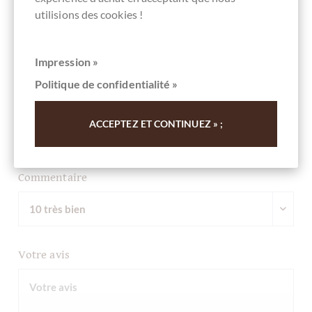
Rédigez la première évaluation et aidez les autres clients.
utilisions des cookies !
Merci pour votre soutien.
Impression »
Ihre Meinung
Politique de confidentialité »
Résumé
ACCEPTEZ ET CONTINUEZ » ;
Commentaire
Votre avis