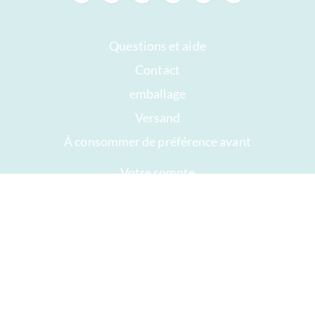
Questions et aide
Contact
emballage
Versand
À consommer de préférence avant
Votre compte
AGB
Droit de rétractation
intimité
Plan du site
Récompenses