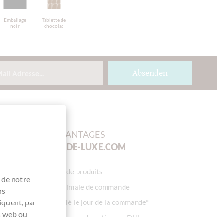
Emballage
Tablette de
noir
chocolat
Absenden
>FORTE>VOS AVANTAGES
AT
CHOCOLATS-DE-LUXE.COM
Grande sélection de produits
 de notre
Pas de valeur minimale de commande
ns
iquent, par
Prêt à être expédié le jour de la commande*
es web ou