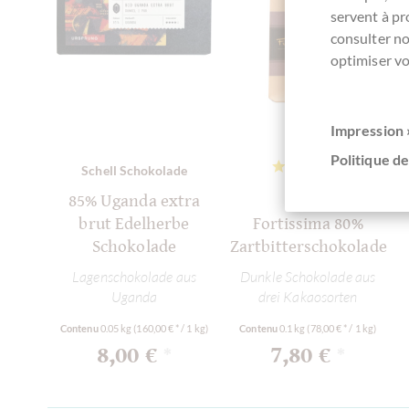
servent à p
consulter n
optimiser vo
Impression 
Politique de
Schell Schokolade
Pralus
85% Uganda extra
brut Edelherbe
Fortissima 80%
Schokolade
Zartbitterschokolade
Lagenschokolade aus
Dunkle Schokolade aus
Uganda
drei Kakaosorten
Contenu
0.05 kg
(160,00 € * / 1 kg)
Contenu
0.1 kg
(78,00 € * / 1 kg)
8,00 €
7,80 €
*
*