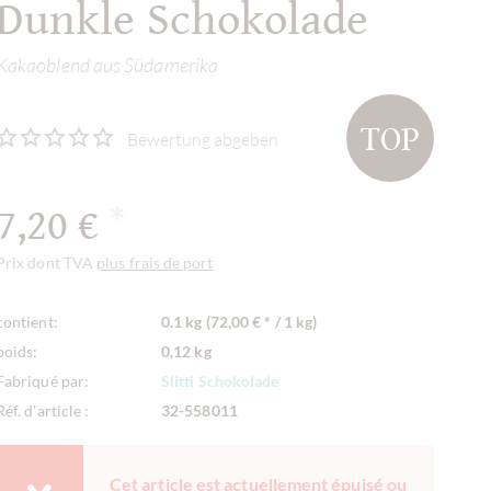
Dunkle Schokolade
Kakaoblend aus Südamerika
TOP
Bewertung abgeben
7,20 €
*
Prix dont TVA
plus frais de port
contient:
0.1 kg (72,00 € * / 1 kg)
poids:
0,12 kg
Fabriqué par:
Slitti Schokolade
Réf. d'article :
32-558011
Cet article est actuellement épuisé ou