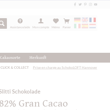
Assistance/aide
Mon compte
Mémo
Panier
Kakaosorte
Herkunft
CLICK & COLLECT
Prise en charge au SchokoLOFT Hannover
Slitti Schokolade
82% Gran Cacao