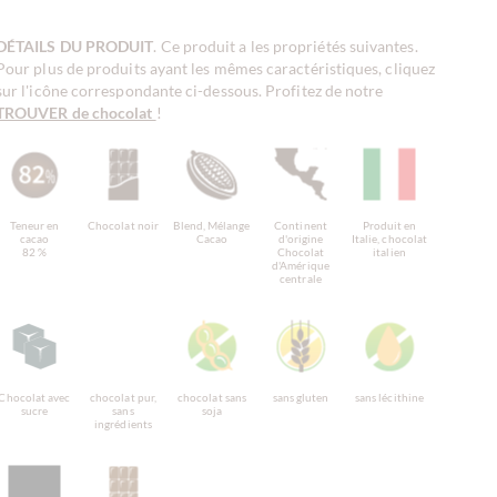
DÉTAILS DU PRODUIT
. Ce produit a les propriétés suivantes.
Pour plus de produits ayant les mêmes caractéristiques, cliquez
sur l'icône correspondante ci-dessous. Profitez de notre
TROUVER de chocolat
!
Teneur en
Chocolat noir
Blend, Mélange
Continent
Produit en
cacao
Cacao
d'origine
Italie, chocolat
82 %
Chocolat
italien
d'Amérique
centrale
Chocolat avec
chocolat pur,
chocolat sans
sans gluten
sans lécithine
sucre
sans
soja
ingrédients