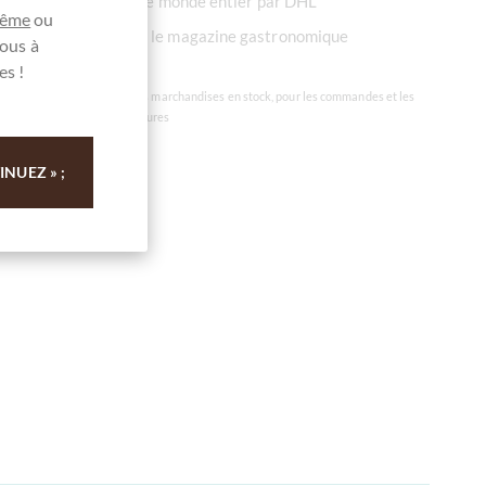
Expédition dans le monde entier par DHL
même
ou
Recommandé par le magazine gastronomique
ous à
Feinschmecker
es !
* Les jours ouvrables pour les marchandises en stock, pour les commandes et les
paiements reçus avant 12 heures
NUEZ » ;