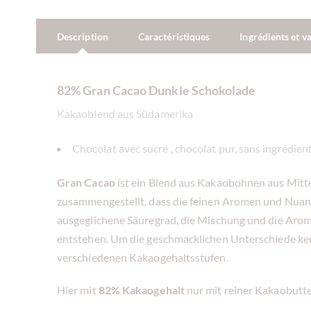
Description
Caractéristiques
Ingrédients et v
82% Gran Cacao Dunkle Schokolade
Kakaoblend aus Südamerika
Chocolat avec sucre
,
chocolat pur, sans ingrédien
Gran Cacao
ist ein Blend aus Kakaobohnen aus Mitte
zusammengestellt, dass die feinen Aromen und Nua
ausgeglichene Säuregrad, die Mischung und die Aro
entstehen. Um die geschmacklichen Unterschiede ken
verschiedenen Kakaogehaltsstufen.
Hier mit
82% Kakaogehalt
nur mit reiner Kakaobutter.