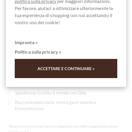
politica sulla privacy
per maggiori informazioni.
Per favore, aiutaci a ottimizzare ulteriormente la
tua esperienza di shopping con noi accettando il
nostro uso dei cookie!
I VOSTRI VANTAGGI
I VOSTRI VANTAGGI
Impronta »
SU
CHOCOLATS-DE-LUXE.COM
Politica sulla privacy »
Grande selezione di prodotti
ACCETTARE E CONTINUARE »
Nessun valore minimo d'ordine
Pronto per la spedizione il giorno dell'ordine*
Spedizione in tutto il mondo con DHL
Raccomandato dalla rivista gastronomica
Feinschmecker
.
* Nei giorni lavorativi per merce in magazzino, per ordini e pagamenti ricevuti