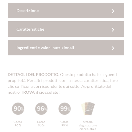
Descrizione
Caratteristiche
Ingredienti e valori nutrizionali
DETTAGLI DEL PRODOTTO
. Questo prodotto ha le seguenti
proprietà. Per altri prodotti con la stessa caratteristica, fare
clic sull'icona corrispondente qui sotto. Approfittate del
nostro
TROVA il cioccolato
!
Cacao
Cacao
Cacao
scatola
90 %
96 %
99 %
degustazione
cioccolato a