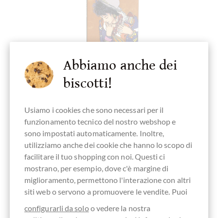
Abbiamo anche dei
biscotti!
Usiamo i cookies che sono necessari per il
funzionamento tecnico del nostro webshop e
Zotter Schokolade
sono impostati automaticamente. Inoltre,
utilizziamo anche dei cookie che hanno lo scopo di
Labooko Bolivien 90% BIO Schokolade mit
facilitare il tuo shopping con noi. Questi ci
einer Conchierzeit 22 Stunden
mostrano, per esempio, dove c'è margine di
dunkle Schokolade Fair Trade - BIO
miglioramento, permettono l'interazione con altri
siti web o servono a promuovere le vendite. Puoi
Contenuto
0.07 kg
(82,86 € * / 1 kg)
5,80 €
*
configurarli da solo
o vedere la nostra