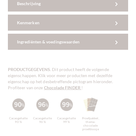
Beschrijving
Kenmerken
Ingrediënten & voedingswaarden
PRODUCTGEGEVENS
. Dit product heeft de volgende
eigenschappen. Klik voor meer producten met dezelfde
eigenschap op het desbetreffende pictogram hieronder.
Profiteer van onze
Chocolade FINDER
!
Cacaogehalte
Cacaogehalte
Cacaogehalte
Proefpakket,
90 %
96 %
99 %
thema-
chocolade
proefdoosje