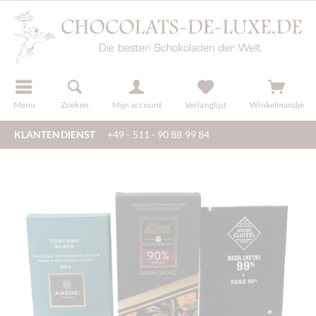
f
registreren
Menu
Zoeken
Mijn account
Verlanglijst
Winkelmandje
KLANTENDIENST
+49 - 511 - 90 88 99 84