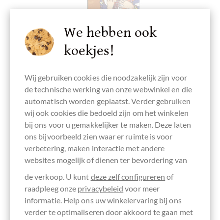
We hebben ook
koekjes!
Wij gebruiken cookies die noodzakelijk zijn voor
de technische werking van onze webwinkel en die
automatisch worden geplaatst. Verder gebruiken
Zotter Schokolade
wij ook cookies die bedoeld zijn om het winkelen
Labooko Bolivien 90% BIO Schokolade mit
bij ons voor u gemakkelijker te maken. Deze laten
einer Conchierzeit 22 Stunden
ons bijvoorbeeld zien waar er ruimte is voor
verbetering, maken interactie met andere
dunkle Schokolade Fair Trade - BIO
websites mogelijk of dienen ter bevordering van
Inhoud
0.07 kg
(€ 82,86 * / 1 kg)
de verkoop. U kunt
deze zelf configureren
of
€ 5,80
*
raadpleeg onze
privacybeleid
voor meer
informatie. Help ons uw winkelervaring bij ons
verder te optimaliseren door akkoord te gaan met