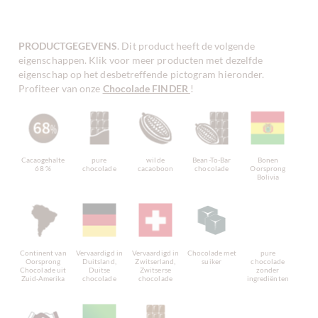
PRODUCTGEGEVENS
. Dit product heeft de volgende
eigenschappen. Klik voor meer producten met dezelfde
eigenschap op het desbetreffende pictogram hieronder.
Profiteer van onze
Chocolade FINDER
!
Cacaogehalte
pure
wilde
Bean-To-Bar
Bonen
68 %
chocolade
cacaoboon
chocolade
Oorsprong
Bolivia
Continent van
Vervaardigd in
Vervaardigd in
Chocolade met
pure
Oorsprong
Duitsland,
Zwitserland,
suiker
chocolade
Chocolade uit
Duitse
Zwitserse
zonder
Zuid-Amerika
chocolade
chocolade
ingrediënten