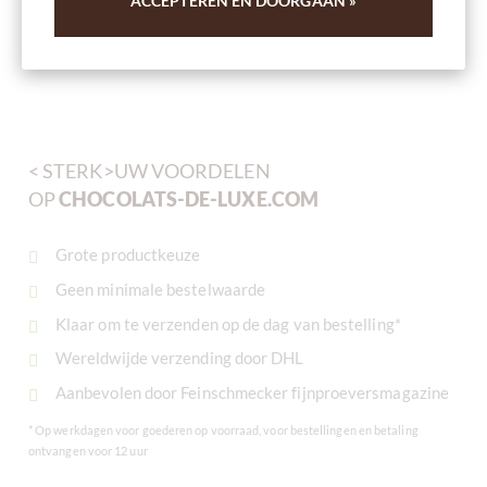
ACCEPTEREN EN DOORGAAN »
Inhoud
0.05 kg
(€ 98,00 * / 1 kg)
€ 4,90
*
< STERK>UW VOORDELEN
OP
CHOCOLATS-DE-LUXE.COM
Grote productkeuze
Geen minimale bestelwaarde
Klaar om te verzenden op de dag van bestelling*
Wereldwijde verzending door DHL
Aanbevolen door Feinschmecker fijnproeversmagazine
* Op werkdagen voor goederen op voorraad, voor bestellingen en betaling
ontvangen voor 12 uur