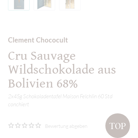
Clement Chococult
Cru Sauvage
Wildschokolade aus
Bolivien 68%
2x45g Schokoladentafel Maison Felchlin 60 Std
conchiert
TOP
Bewertung abgeben