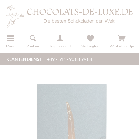
f
registreren
Menu
Zoeken
Mijn account
Verlanglijst
Winkelmandje
KLANTENDIENST
+49 - 511 - 90 88 99 84