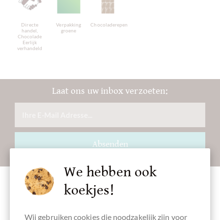
Directe
Verpakking
Chocoladerepen
handel,
groene
Chocolade
Eerlijk
verhandeld
Laat ons uw inbox verzoeten:
Absenden
We hebben ook
koekjes!
Toebehoren
Wij gebruiken cookies die noodzakelijk zijn voor