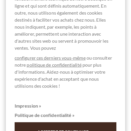
ligne et qui sont définis automatiquement. En
outre, nous utilisons également des cookies
destinés à faciliter vos achats chez nous. Elles
nous indiquent, par exemple, les points à
améliorer, permettent une interaction avec
d'autres sites web ou servent à promouvoir les
ventes. Vous pouvez
configurer ces derniers vous-même
ou consulter
notre
politique de confidentialité
pour plus
d'informations. Aidez-nous à optimiser votre
expérience d'achat en acceptant que nous
Original Beans
utilisions des cookies !
Esmeraldas 42% BIO Milchschokolade mit
Fleur de Sel
Impression »
Vollmilchschokolade mit Salz aus Ecuador
Politique de confidentialité »
Contenu
0.07 kg
(102,86 € * / 1 kg)
7,20 €
*