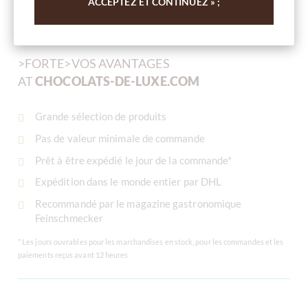
ACCEPTEZ ET CONTINUEZ » ;
>FORTE>VOS AVANTAGES
AT
CHOCOLATS-DE-LUXE.COM
Grande sélection de produits
Pas de valeur minimale de commande
Prêt à être expédié le jour de la commande*
Expédition dans le monde entier par DHL
Recommandé par le magazine gastronomique
Feinschmecker
* Les jours ouvrables pour les marchandises en stock, pour les commandes et les
paiements reçus avant 12 heures