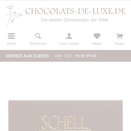
u
s'inscrire
Menu
Recherche
Mon compte
Mémo
Panier
SERVICE AUX CLIENTS
+49 - 511 - 90 88 99 84