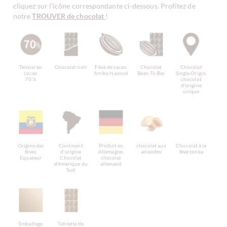
cliquez sur l'icône correspondante ci-dessous. Profitez de
notre
TROUVER de chocolat
!
Teneur en
Chocolat noir
Fève de cacao
Chocolat
Chocolat
cacao
Arriba Naional
Bean-To-Bar
Single Origin,
70 %
chocolat
d'origine
unique
Origine des
Continent
Produit en
chocolat aux
Chocolat à la
fèves
d'origine
Allemagne,
amandes
fève tonka
Equateur
Chocolat
chocolat
d'Amérique du
allemand
Sud
Emballage
Tablette de