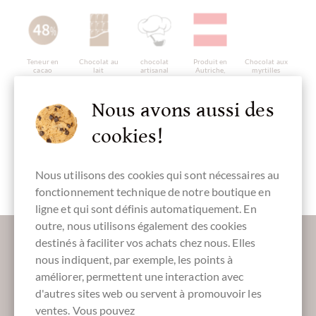
Teneur en
Chocolat au
chocolat
Produit en
Chocolat aux
cacao
lait
artisanal
Autriche,
myrtilles
48 %
chocolat
autrichien
Nous avons aussi des
cookies!
Tablette de
chocolat
Nous utilisons des cookies qui sont nécessaires au
fonctionnement technique de notre boutique en
ligne et qui sont définis automatiquement. En
outre, nous utilisons également des cookies
Plus d'informations sur le bon chocolat?
destinés à faciliter vos achats chez nous. Elles
Inscrivez-vous ici pour notre SchokoNEWS:
nous indiquent, par exemple, les points à
améliorer, permettent une interaction avec
d'autres sites web ou servent à promouvoir les
ventes. Vous pouvez