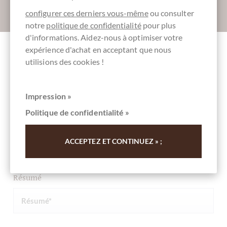
Absenden
configurer ces derniers vous-même
ou consulter
notre
politique de confidentialité
pour plus
d'informations. Aidez-nous à optimiser votre
expérience d'achat en acceptant que nous
utilisions des cookies !
Autres clients notés 48% Milchschokolade
mit Heidelbeeren "Oben Ohne"
Impression »
Rédigez la première évaluation et aidez les autres clients.
Politique de confidentialité »
Merci pour votre soutien.
ACCEPTEZ ET CONTINUEZ » ;
Ihre Meinung
Résumé