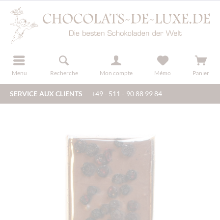
u
s'inscrire
Menu
Recherche
Mon compte
Mémo
Panier
SERVICE AUX CLIENTS
+49 - 511 - 90 88 99 84