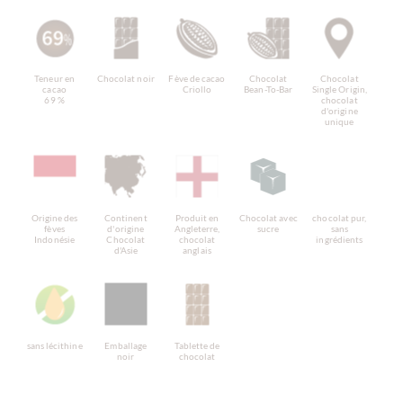
Teneur en
Chocolat noir
Fève de cacao
Chocolat
Chocolat
cacao
Criollo
Bean-To-Bar
Single Origin,
69 %
chocolat
d'origine
unique
Origine des
Continent
Produit en
Chocolat avec
chocolat pur,
fèves
d'origine
Angleterre,
sucre
sans
Indonésie
Chocolat
chocolat
ingrédients
d'Asie
anglais
sans lécithine
Emballage
Tablette de
noir
chocolat