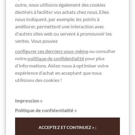
outre, nous utilisons également des cookies
destinés à faciliter vos achats chez nous. Elles
nous indiquent, par exemple, les points à
améliorer, permettent une interaction avec
d'autres sites web ou servent à promouvoir les
ventes. Vous pouvez
configurer ces derniers vous-même
ou consulter
notre
politique de confidentialité
pour plus
d'informations. Aidez-nous à optimiser votre
Pralus
expérience d'achat en acceptant que nous
Indonésie Criollo 75% Zartbitterschokolade
utilisions des cookies !
aus Indonesien
Dunkle Schokolade aus Indonesien mit 75% Kakao
Impression »
Contenu
0.1 kg
(89,00 € * / 1 kg)
Politique de confidentialité »
8,90 €
*
ACCEPTEZ ET CONTINUEZ » ;