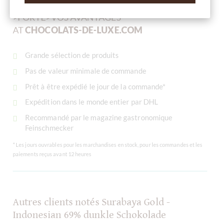
>FORTE>VOS AVANTAGES
AT
CHOCOLATS-DE-LUXE.COM
Grande sélection de produits
Pas de valeur minimale de commande
Prêt à être expédié le jour de la commande*
Expédition dans le monde entier par DHL
Recommandé par le magazine gastronomique
Feinschmecker
* Les jours ouvrables pour les marchandises en stock, pour les commandes et les
paiements reçus avant 12 heures
Autres clients notés Surabaya Gold -
Indonesian 69% dunkle Schokolade