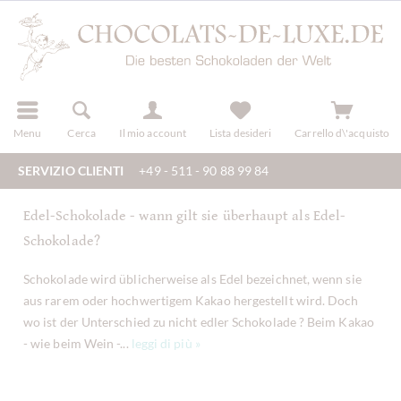
registra
Menu
Cerca
Il mio account
Lista desideri
Carrello d\'acquisto
SERVIZIO CLIENTI
+49 - 511 - 90 88 99 84
Edel-Schokolade - wann gilt sie überhaupt als Edel-
Schokolade?
Schokolade wird üblicherweise als Edel bezeichnet, wenn sie
aus rarem oder hochwertigem Kakao hergestellt wird. Doch
wo ist der Unterschied zu nicht edler Schokolade ? Beim Kakao
- wie beim Wein -...
leggi di più »