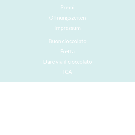
Premi
Öffnungszeiten
Impressum
Buon cioccolato
Fretta
Dare via il cioccolato
ICA
Copyright © 2022 -
chocolats-de-luxe.de