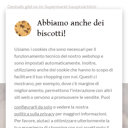
Deshalb gibt es im Supermarkt hauptsächlich
Vollmilchschokoladen, bei denen die Säure und andere
Abbiamo anche dei
Fehlnoten durch Milchpulver, Zucker und Vanille
kaschiert wird. Die Schokolade schmeckt schokoladig-
biscotti!
karamellig-vanillig, läßt jedoch andere mögliche Noten
vermissen, nach Früchten,
Usiamo i cookies che sono necessari per il
funzionamento tecnico del nostro webshop e
sono impostati automaticamente. Inoltre,
utilizziamo anche dei cookie che hanno lo scopo di
facilitare il tuo shopping con noi. Questi ci
mostrano, per esempio, dove c'è margine di
miglioramento, permettono l'interazione con altri
siti web o servono a promuovere le vendite. Puoi
configurarli da solo
o vedere la nostra
politica sulla privacy
per maggiori informazioni.
Per favore, aiutaci a ottimizzare ulteriormente la
tua esperienza di shopping con noi accettando il