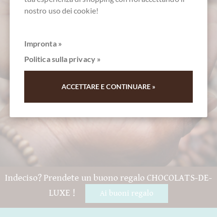
nostro uso dei cookie!
servizio clienti
Impronta »
+49 - 511 - 90 88 99 84
Politica sulla privacy »
Lun - Ven 10 - 18 h
ACCETTARE E CONTINUARE »
Indeciso? Prendete un buono regalo CHOCOLATS-DE-
LUXE !
Ai buoni regalo