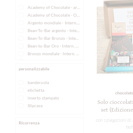
Academy of Chocolate - argento
Academy of Chocolate - Oro
Argento mondiale - Intern. Chocolate Awards
Bean-To-Bar argento - Intern. Chocolate Awards
Bean-To-Bar Bronzo - Intern. Chocolate Awards
Bean-to-Bar Oro - Intern. Chocolate Awards
Bronzo mondiale - Intern. Chocolate Awards -
Great Taste Awards 1 Stella
personalizzabile
Great Taste Awards 3 Stelle
Mondo d'oro - Intern. Chocolate Awards
banderuola
Schupp Lista 5 Stelle
etichetta
chocolats
inserto stampato
Solo cioccolat
Slipcase
set (Edizion
con spiegazioni di
Ricorrenza
ted