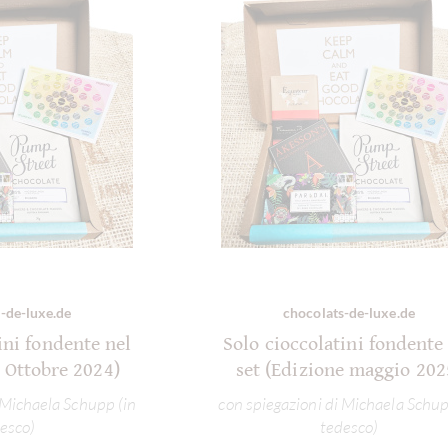
-de-luxe.de
chocolats-de-luxe.de
ini fondente nel
Solo cioccolatini fondente
e Ottobre 2024)
set (Edizione maggio 202
 Michaela Schupp (in
con spiegazioni di Michaela Schup
esco)
tedesco)