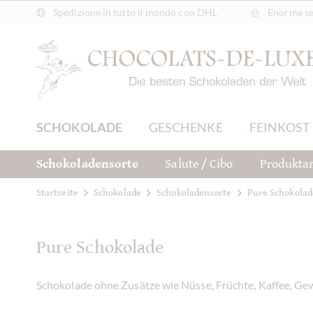
Spedizione in tutto il mondo con DHL
Enorme sel
SCHOKOLADE
GESCHENKE
FEINKOST
Schokoladensorte
Salute / Cibo
Produktar
Startseite
Schokolade
Schokoladensorte
Pure Schokolad
Pure Schokolade
Schokolade ohne Zusätze wie Nüsse, Früchte, Kaffee, Gewü