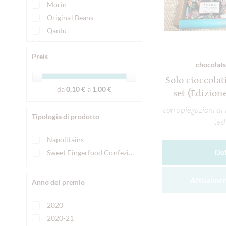
Morin
Original Beans
Qantu
Solkiki Chocolate
Preis
Zotter Schokolade
chocolats
Solo cioccolat
da
0,10 €
a
1,00 €
set (Edizion
con spiegazioni di
Tipologia di prodotto
ted
Napolitains
Det
Sweet Fingerfood Confezione sfusa
Attualmen
Anno del premio
2020
2020-21