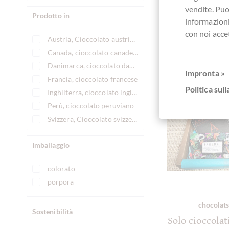
vendite. Pu
Prodotto in
informazioni
con noi acce
Austria, Cioccolato austriaco
Canada, cioccolato canadese
Danimarca, cioccolato danese
Impronta »
Francia, cioccolato francese
Politica sull
Inghilterra, cioccolato inglese
Perù, cioccolato peruviano
Svizzera, Cioccolato svizzero
Imballaggio
colorato
porpora
chocolats
Sostenibilità
Solo cioccolat