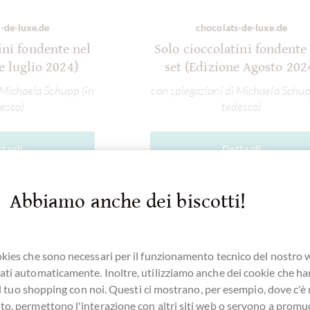
-de-luxe.de
chocolats-de-luxe.de
ini fondente nel
Solo cioccolatini fondente
e luglio 2024)
set (Edizione Agosto 202
 Michaela Schupp (in
con spiegazioni di Michaela Schup
esco)
tedesco)
tagli
Dettagli
te esaurito!
Attualmente esaurito!
Abbiamo anche dei biscotti!
kies che sono necessari per il funzionamento tecnico del nostro
ti automaticamente. Inoltre, utilizziamo anche dei cookie che h
Ricorda
Confronta
Ricorda
e il tuo shopping con noi. Questi ci mostrano, per esempio, dove c'è
o, permettono l'interazione con altri siti web o servono a promu