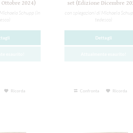
e Ottobre 2024)
set (Edizione Dicembre 20
 Michaela Schupp (in
con spiegazioni di Michaela Schup
esco)
tedesco)
tagli
Dettagli
te esaurito!
Attualmente esaurito!
Ricorda
Confronta
Ricorda