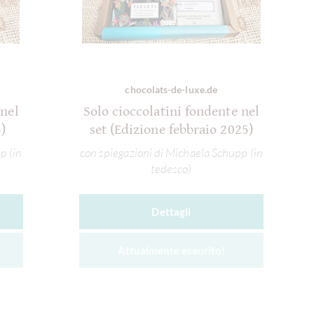
chocolats-de-luxe.de
 nel
Solo cioccolatini fondente nel
)
set (Edizione febbraio 2025)
p (in
con spiegazioni di Michaela Schupp (in
tedesco)
Dettagli
Attualmente esaurito!