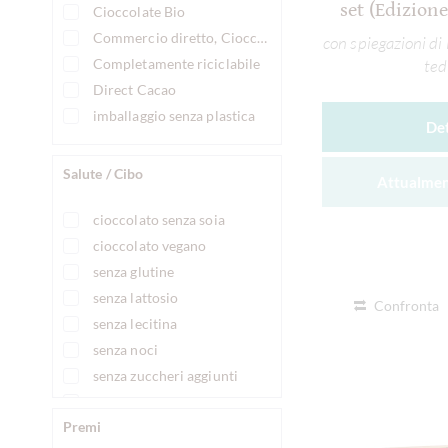
set (Edizion
Cioccolate Bio
Commercio diretto, Cioccolato Equamente scambiato
con spiegazioni di
Completamente riciclabile
ted
Direct Cacao
imballaggio senza plastica
Det
Salute / Cibo
Attualmen
cioccolato senza soia
cioccolato vegano
senza glutine
senza lattosio
Confronta
senza lecitina
senza noci
senza zuccheri aggiunti
vegan-cordiale
Premi