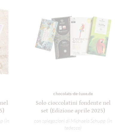
chocolats-de-luxe.de
 nel
Solo cioccolatini fondente nel
5)
set (Edizione aprile 2025)
p (in
con spiegazioni di Michaela Schupp (in
tedesco)