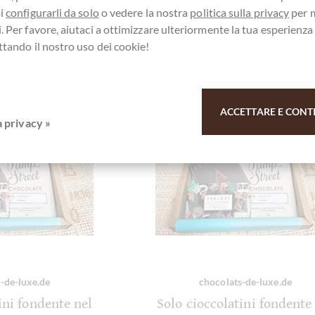
oi
configurarli da solo
o vedere la nostra
politica sulla privacy
per 
. Per favore, aiutaci a ottimizzare ulteriormente la tua esperienz
ttando il nostro uso dei cookie!
ACCETTARE E CONT
a privacy »
-de-luxe.de
chocolats-de-luxe.de
ini fondente nel
Solo cioccolatini fondente