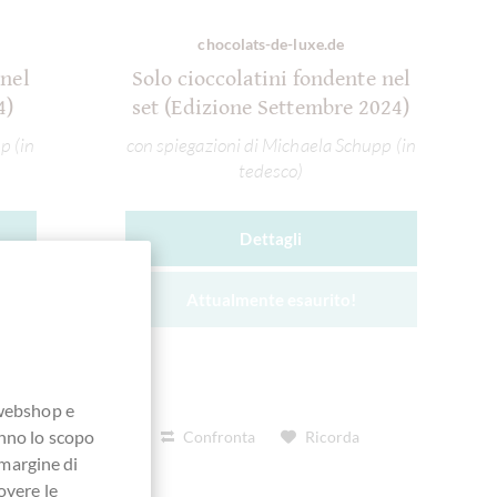
chocolats-de-luxe.de
 nel
Solo cioccolatini fondente nel
4)
set (Edizione Settembre 2024)
p (in
con spiegazioni di Michaela Schupp (in
tedesco)
Dettagli
Attualmente esaurito!
 webshop e
anno lo scopo
Confronta
Ricorda
 margine di
overe le