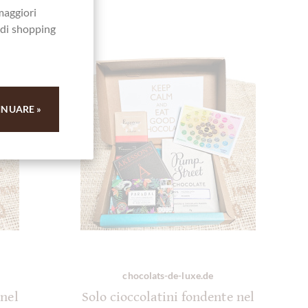
maggiori
a di shopping
INUARE »
chocolats-de-luxe.de
 nel
Solo cioccolatini fondente nel