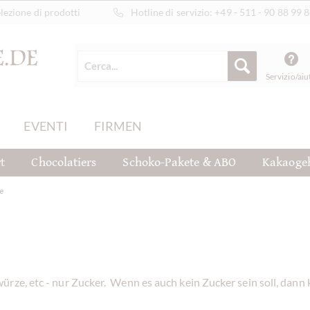
ezione di prodotti
Hotline di servizio:
+49 - 511 - 90 88 99 
Servizio/aiu
EVENTI
FIRMEN
t
Chocolatiers
Schoko-Pakete & ABO
Kakaoge
e
rze, etc - nur Zucker. Wenn es auch kein Zucker sein soll, dann k