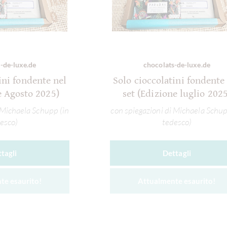
-de-luxe.de
chocolats-de-luxe.de
ini fondente nel
Solo cioccolatini fondente
e Agosto 2025)
set (Edizione luglio 2025
 Michaela Schupp (in
con spiegazioni di Michaela Schup
esco)
tedesco)
tagli
Dettagli
te esaurito!
Attualmente esaurito!