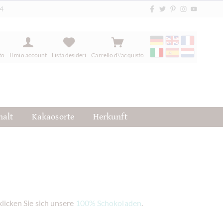
84
to
Il mio account
Lista desideri
Carrello d\'acquisto
halt
Kakaosorte
Herkunft
licken Sie sich unsere
100% Schokoladen
.