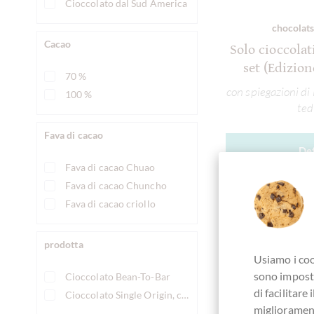
Cioccolato dal Sud America
chocolats
Cacao
Solo cioccolat
set (Edizion
70 %
con spiegazioni di
100 %
ted
Fava di cacao
Det
Fava di cacao Chuao
Fava di cacao Chuncho
Attualmen
Fava di cacao criollo
prodotta
Usiamo i coo
sono imposta
Confronta
Cioccolato Bean-To-Bar
di facilitar
Cioccolato Single Origin, cioccolato monorigine
migliorament