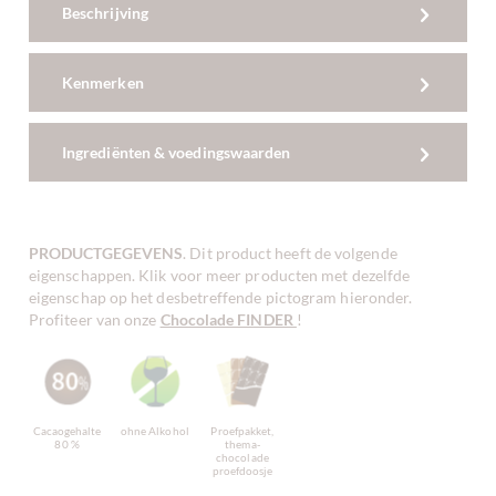
Beschrijving
Kenmerken
Ingrediënten & voedingswaarden
PRODUCTGEGEVENS
. Dit product heeft de volgende
eigenschappen. Klik voor meer producten met dezelfde
eigenschap op het desbetreffende pictogram hieronder.
Profiteer van onze
Chocolade FINDER
!
Cacaogehalte
ohne Alkohol
Proefpakket,
80 %
thema-
chocolade
proefdoosje