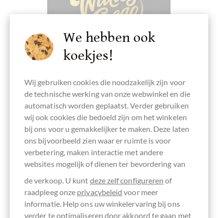
We hebben ook
koekjes!
Wij gebruiken cookies die noodzakelijk zijn voor
de technische werking van onze webwinkel en die
automatisch worden geplaatst. Verder gebruiken
wij ook cookies die bedoeld zijn om het winkelen
Willies Cacao
bij ons voor u gemakkelijker te maken. Deze laten
San Agustin 88% Zartbitterschokolade -
ons bijvoorbeeld zien waar er ruimte is voor
Colombian Gold
verbetering, maken interactie met andere
Dunkle Schokolade aus Kolumbianischen Kakaobohnen
websites mogelijk of dienen ter bevordering van
Inhoud
0.05 kg
(€ 118,00 * / 1 kg)
de verkoop. U kunt
deze zelf configureren
of
€ 5,90
raadpleeg onze
privacybeleid
voor meer
*
informatie. Help ons uw winkelervaring bij ons
verder te optimaliseren door akkoord te gaan met