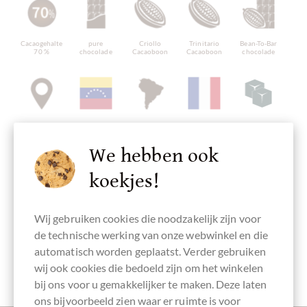
Cacaogehalte
pure
Criollo
Trinitario
Bean-To-Bar
70 %
chocolade
Cacaoboon
Cacaoboon
chocolade
Single Origin
Bonen
Continent van
Vervaardigd in
Chocolade met
Chocolade,
Oorsprong
Oorsprong
Frankrijk,
rietsuiker
Enkele
Venezuela
Chocolade uit
Franse
We hebben ook
Oorsprong
Zuid-Amerika
chocolade
Chocolade
koekjes!
Wij gebruiken cookies die noodzakelijk zijn voor
pure
veganistvriendelijk
Directe
Verpakking
Chocoladerepen
de technische werking van onze webwinkel en die
chocolade
handel,
lichtblauw
zonder
Chocolade
automatisch worden geplaatst. Verder gebruiken
ingrediënten
Eerlijk
verhandeld
wij ook cookies die bedoeld zijn om het winkelen
bij ons voor u gemakkelijker te maken. Deze laten
ons bijvoorbeeld zien waar er ruimte is voor