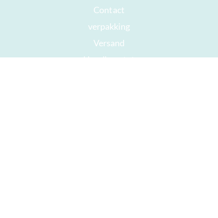
Contact
verpakking
Versand
Houdbaar tot
Jouw rekening
AGB
Herroepingsrecht
privacy
Sitemap
Onderscheidingen
Öffnungszeiten
Impressum