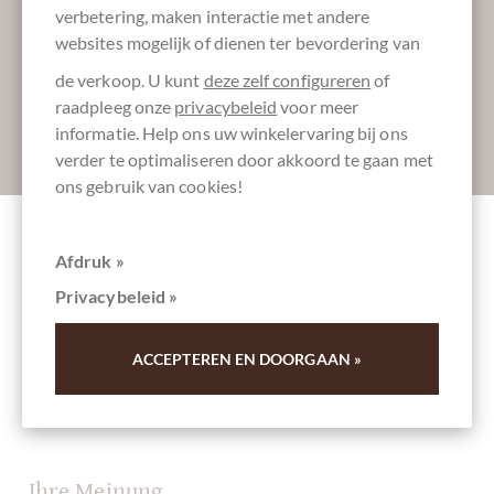
verbetering, maken interactie met andere
Laat ons uw inbox verzoeten:
websites mogelijk of dienen ter bevordering van
de verkoop. U kunt
deze zelf configureren
of
raadpleeg onze
privacybeleid
voor meer
informatie. Help ons uw winkelervaring bij ons
Absenden
verder te optimaliseren door akkoord te gaan met
ons gebruik van cookies!
Afdruk »
Andere klanten beoordeelden Puerto
Cabello 70% dunkle Schokolade aus
Privacybeleid »
Venezuela
ACCEPTEREN EN DOORGAAN »
Schrijf het eerste overzicht en help andere klanten. Dank
u voor uw steun.
Ihre Meinung