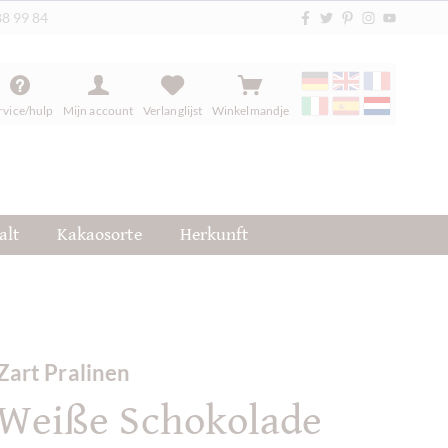
88 99 84
rvice/hulp
Mijn account
Verlanglijst
Winkelmandje
alt
Kakaosorte
Herkunft
Zart Pralinen
Weiße Schokolade