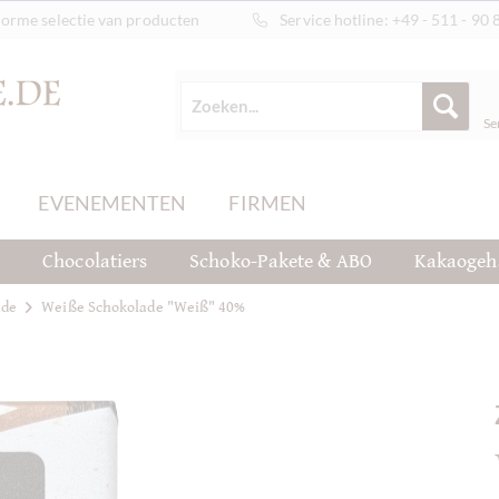
orme selectie van producten
Service hotline:
+49 - 511 - 90 
Se
EVENEMENTEN
FIRMEN
t
Chocolatiers
Schoko-Pakete & ABO
Kakaogeh
ade
Weiße Schokolade "Weiß" 40%