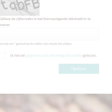
Gelieve de cijferreeks in het hiernavolgende tekstveld in te
voeren
De met een * gemarkeerde velden zijn verplichte velden.
Ik heb de
gegevens bescherming informatie
gelezen.
Opslaan