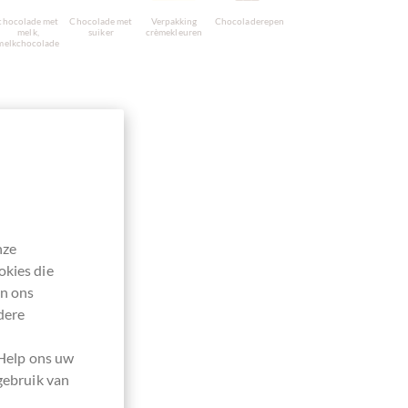
chocolade met
Chocolade met
Verpakking
Chocoladerepen
melk,
suiker
crèmekleuren
melkchocolade
nze
okies die
en ons
dere
 Help ons uw
gebruik van