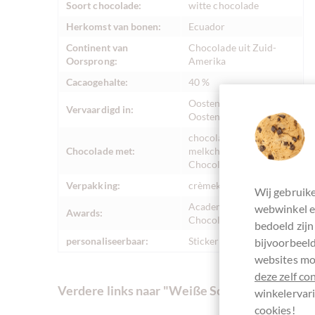
Soort chocolade:
witte chocolade
Herkomst van bonen:
Ecuador
Continent van
Chocolade uit Zuid-
Oorsprong:
Amerika
Cacaogehalte:
40 %
Oostenrijk,
Vervaardigd in:
Oostenrijkse chocolade
chocolade met melk,
Chocolade met:
melkchocolade,
Chocolade met suiker
Verpakking:
crèmekleuren
Wij gebruike
Academy of
webwinkel en
Awards:
Chocolate - Gold
bedoeld zijn
personaliseerbaar:
Stickers
bijvoorbeeld
websites mog
deze zelf co
Verdere links naar "Weiße Schokolade "Wei
winkelervari
cookies!