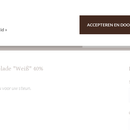
ACCEPTEREN EN DOO
id »
olade "Weiß" 40%
u voor uw steun.