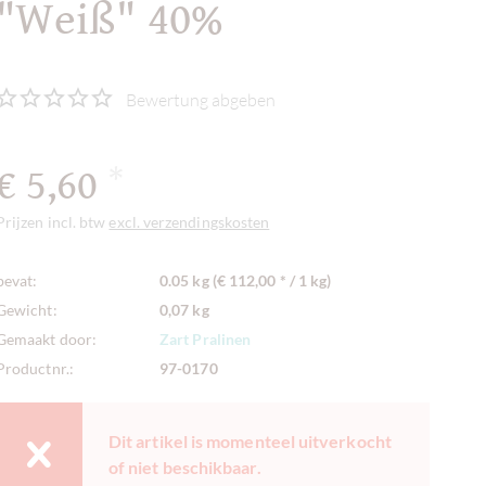
"Weiß" 40%
Bewertung abgeben
€ 5,60
*
Prijzen incl. btw
excl. verzendingskosten
bevat:
0.05 kg (€ 112,00 * / 1 kg)
Gewicht:
0,07 kg
Gemaakt door:
Zart Pralinen
Productnr.:
97-0170
Dit artikel is momenteel uitverkocht
of niet beschikbaar.