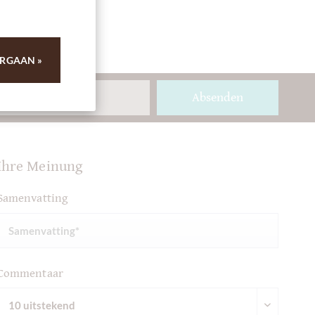
RGAAN »
Absenden
Ihre Meinung
Samenvatting
Commentaar