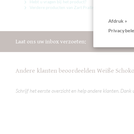
Hebt u vragen bij het product?
Verdere producten van Zart Pralinen
Afdruk »
Privacybele
Laat ons uw inbox verzoeten:
Andere klanten beoordeelden Weiße Schok
Schrijf het eerste overzicht en help andere klanten. Dank 