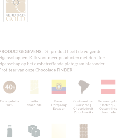
PRODUCTGEGEVENS
. Dit product heeft de volgende
eigenschappen. Klik voor meer producten met dezelfde
eigenschap op het desbetreffende pictogram hieronder.
Profiteer van onze
Chocolade FINDER
!
Cacaogehalte
witte
Bonen
Continent van
Vervaardigd in
40 %
chocolade
Oorsprong
Oorsprong
Oostenrijk,
Ecuador
Chocolade uit
Oostenrijkse
Zuid-Amerika
chocolade