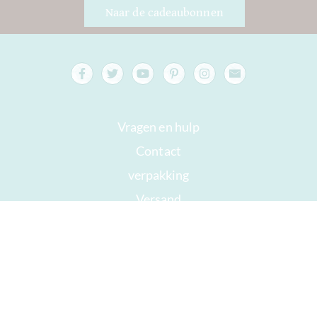
Naar de cadeaubonnen
Vragen en hulp
Contact
verpakking
Versand
Houdbaar tot
Jouw rekening
AGB
Herroepingsrecht