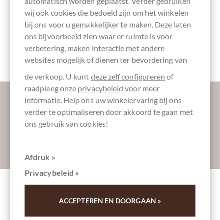
automatisch worden geplaatst. Verder gebruiken
wij ook cookies die bedoeld zijn om het winkelen
bij ons voor u gemakkelijker te maken. Deze laten
ons bijvoorbeeld zien waar er ruimte is voor
Verpakking
Chocoladerepen
verbetering, maken interactie met andere
Kraftpapier
websites mogelijk of dienen ter bevordering van
de verkoop. U kunt
deze zelf configureren
of
raadpleeg onze
privacybeleid
voor meer
Laat ons uw inbox verzoeten:
informatie. Help ons uw winkelervaring bij ons
verder te optimaliseren door akkoord te gaan met
ons gebruik van cookies!
Absenden
Afdruk »
Privacybeleid »
Andere klanten beoordeelden 75% Rugoso
ACCEPTEREN EN DOORGAAN »
Nicaragua Northern Mountains - dunkle