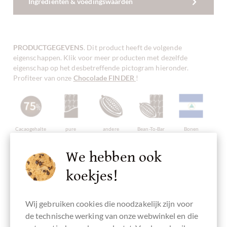
Ingrediënten & voedingswaarden
PRODUCTGEGEVENS
. Dit product heeft de volgende
eigenschappen. Klik voor meer producten met dezelfde
eigenschap op het desbetreffende pictogram hieronder.
Profiteer van onze
Chocolade FINDER
!
Cacaogehalte
pure
andere
Bean-To-Bar
Bonen
75 %
chocolade
cacaobonen
chocolade
Oorsprong
Nicaragua
We hebben ook
koekjes!
Continent van
Vervaardigd in
pure
veganistvriendelijk
Directe
Oorsprong
België,
chocolade
handel,
Wij gebruiken cookies die noodzakelijk zijn voor
Chocolade uit
Belgische
zonder
Chocolade
Midden-
chocolade
ingrediënten
Eerlijk
de technische werking van onze webwinkel en die
Amerika
verhandeld