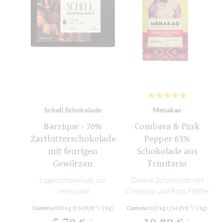
Schell Schokolade
Menakao
Barrique - 70%
Combava & Pink
Zartbitterschokolade
Pepper 63%
mit feurigen
Schokolade aus
Gewürzen
Trinitario
Lagenschokolade aus
Dunkle Schokolade mit
Venezuela
Combava und Rosa Pfeffer
Contenu
0.05 kg
(114,00 € * / 1 kg)
Contenu
0.07 kg
(154,29 € * / 1 kg)