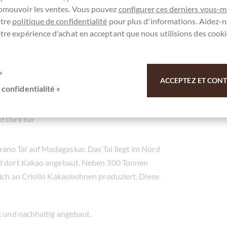
romouvoir les ventes. Vous pouvez
configurer ces derniers vous-
fery wächst nur wild und erst in einer Höhe von
otre
politique de confidentialité
pour plus d'informations. Aidez-n
 sondern auch gefährlich wird. Die Jahresernte
tre expérience d'achat en acceptant que nous utilisions des cooki
»
rifery Pepper hat schon viele Preise
ACCEPTEZ ET CONTI
 confidentialité »
d Dark Bar
no Tal auf Madagaskar. Das Tal liegt im Nord
ird dort Kakao angebaut. Neben 300 Tonnen
lich an Criollo Kakaobohnen produziert. Diese
t
und nachhaltig angebaut.