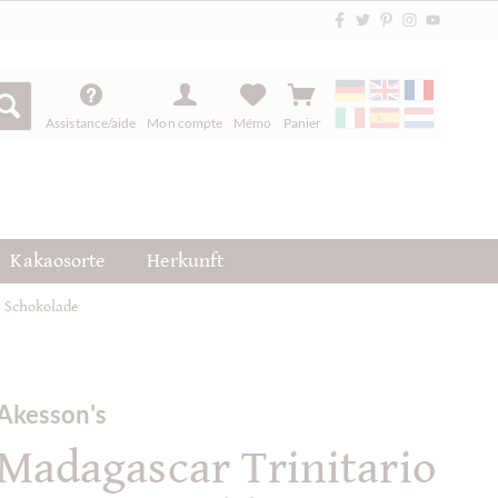
Assistance/aide
Mon compte
Mémo
Panier
Kakaosorte
Herkunft
% Schokolade
Akesson's
Madagascar Trinitario