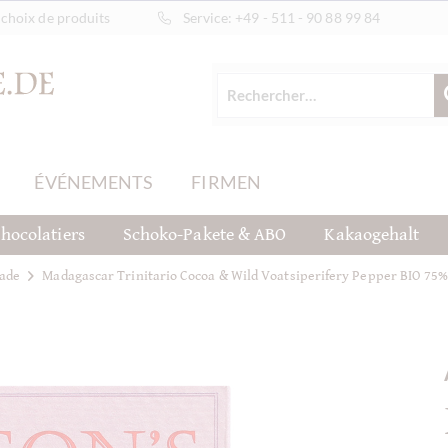
choix de produits
Service:
+49 - 511 - 90 88 99 84
ÉVÉNEMENTS
FIRMEN
hocolatiers
Schoko-Pakete & ABO
Kakaogehalt
ade
Madagascar Trinitario Cocoa & Wild Voatsiperifery Pepper BIO 75