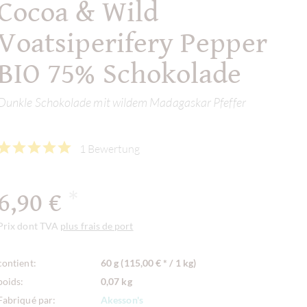
Cocoa & Wild
Voatsiperifery Pepper
BIO 75% Schokolade
Dunkle Schokolade mit wildem Madagaskar Pfeffer
1 Bewertung
6,90 €
*
Prix dont TVA
plus frais de port
contient:
60 g (115,00 € * / 1 kg)
poids:
0,07 kg
Fabriqué par:
Akesson's