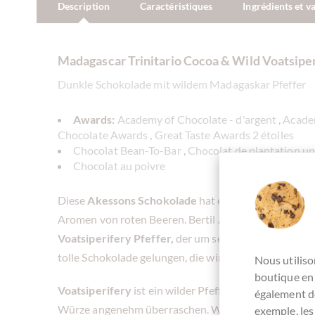
Description
Caractéristiques
Ingrédients et v
Madagascar Trinitario Cocoa & Wild Voatsipe
Dunkle Schokolade mit wildem Madagaskar Pfeffer
Awards:
Academy of Chocolate - d'argent
,
Academ
Chocolate Awards
,
Great Taste Awards 2 étoiles
Chocolat Bean-To-Bar
,
Chocolat de plantation u
Chocolat au poivre
Diese
Akessons Schokolade
hat ein starkes Kakaoa
Aromen von roten Beeren. Bertil Akesson vermischt 
Voatsiperifery Pfeffer,
der um seine Plantagen auf M
tolle Schokolade gelungen, die wir gerne an dieser St
Nous utiliso
boutique en 
Voatsiperifery
ist ein wilder Pfeffer von Madagaskar.
également de
Würze angenehm überraschen. Wenn Sie auf der S
exemple, les