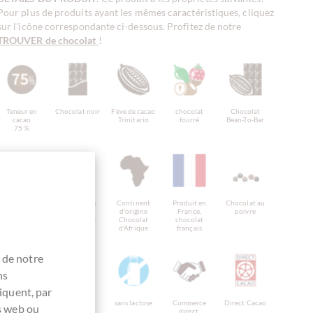
Pour plus de produits ayant les mêmes caractéristiques, cliquez
sur l'icône correspondante ci-dessous. Profitez de notre
TROUVER de chocolat
!
Teneur en
Chocolat noir
Fève de cacao
chocolat
Chocolat
cacao
Trinitario
fourré
Bean-To-Bar
75 %
Chocolat de
Origine des
Continent
Produit en
Chocolat au
plantation
fèves
d'origine
France,
poivre
unique
Madagascar
Chocolat
chocolat
d'Afrique
français
 de notre
ns
iquent, par
chocolat
sans gluten
sans lactose
Commerce
Direct Cacao
es web ou
végétalien
direct,