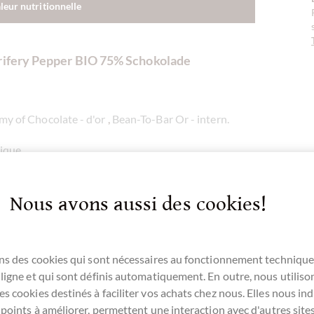
aleur nutritionnelle
rifery Pepper BIO 75% Schokolade
y of Chocolate - d'or
,
Bean-To-Bar Or - intern.
nique
roma mit Noten nach frucht-süsser Säure und
Nous avons aussi des cookies!
seine Bio-Schokolade hier mit wildem
adagaskar wächst. Akessons ist eine wirklich
elle empfehlen !
ns des cookies qui sont nécessaires au fonctionnement technique
ligne et qui sont définis automatiquement. En outre, nous utiliso
 Er wird Sie durch seine Schärfe und seine
s cookies destinés à faciliter vos achats chez nous. Elles nous ind
uche nach etwas Neuem und Außergewöhnlichem
 points à améliorer, permettent une interaction avec d'autres sit