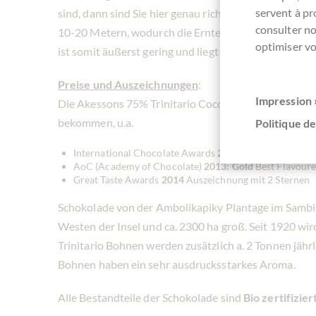
servent à p
sind, dann sind Sie hier genau richtig. Der Voatsipefi
consulter n
10-20 Metern, wodurch die Ernte nicht nur schwierig,
optimiser vo
ist somit äußerst gering und liegt bei ca. 1,5 Tonnen.
Preise und Auszeichnungen
:
Impression 
Die Akessons 75% Trinitario Cocoa with wild voatsipe
bekommen, u.a.
Politique de
International Chocolate Awards
2014 Gold
für Europa
AoC (Academy of Chocolate)
2013:
Gold
Best Flavoure
Great Taste Awards
2014
Auszeichnung mit 2 Sternen
Schokolade von der Ambolikapiky Plantage im Sambira
Westen der Insel und ca. 2300 ha groß. Seit 1920 w
Trinitario Bohnen werden zusätzlich a. 2 Tonnen jähr
Bohnen haben ein sehr ausdrucksstarkes Aroma.
Alle Bestandteile der Schokolade sind
Bio zertifizier