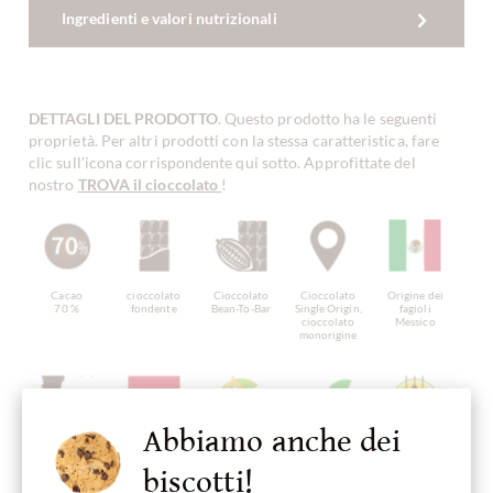
Ingredienti e valori nutrizionali
DETTAGLI DEL PRODOTTO
. Questo prodotto ha le seguenti
proprietà. Per altri prodotti con la stessa caratteristica, fare
clic sull'icona corrispondente qui sotto. Approfittate del
nostro
TROVA il cioccolato
!
Cacao
cioccolato
Cioccolato
Cioccolato
Origine dei
70 %
fondente
Bean-To-Bar
Single Origin,
fagioli
cioccolato
Messico
monorigine
Abbiamo anche dei
Continente di
Prodotto in
cioccolato
cioccolato
senza glutine
origine
Paesi Bassi,
senza soia
vegano
biscotti!
Cioccolato
Cioccolato
dall'America
olandese