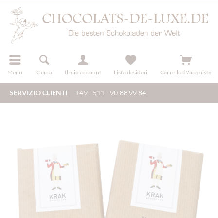
registra
Menu
Cerca
Il mio account
Lista desideri
Carrello d\'acquisto
SERVIZIO CLIENTI
+49 - 511 - 90 88 99 84