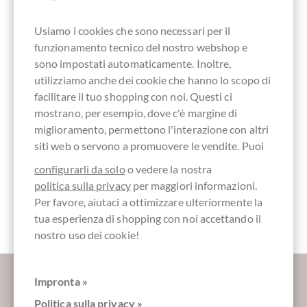
Centrale
Usiamo i cookies che sono necessari per il
funzionamento tecnico del nostro webshop e
sono impostati automaticamente. Inoltre,
utilizziamo anche dei cookie che hanno lo scopo di
senza lattosio
Commercio
Imballaggio
Imballaggio
Tavola di
diretto,
Carta kraft
marrone
cioccolato
facilitare il tuo shopping con noi. Questi ci
Cioccolato
Equamente
mostrano, per esempio, dove c'è margine di
scambiato
miglioramento, permettono l'interazione con altri
siti web o servono a promuovere le vendite. Puoi
configurarli da solo
o vedere la nostra
politica sulla privacy
per maggiori informazioni.
scatola
degustazione
Per favore, aiutaci a ottimizzare ulteriormente la
cioccolato a
tema
tua esperienza di shopping con noi accettando il
nostro uso dei cookie!
Maggiori informazioni sul buon cioccolato?
Impronta »
Registrati qui per i nostri SchokoNEWS:
Politica sulla privacy »