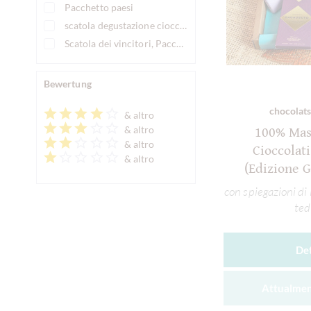
Pacchetto paesi
scatola degustazione cioccolato a tema
Scatola dei vincitori, Pacchetto vincitore del cioccolato
Bewertung
chocolats
& altro
& altro
100% Mas
& altro
Cioccolati
& altro
(Edizione 
con spiegazioni di
ted
Det
Attualmen