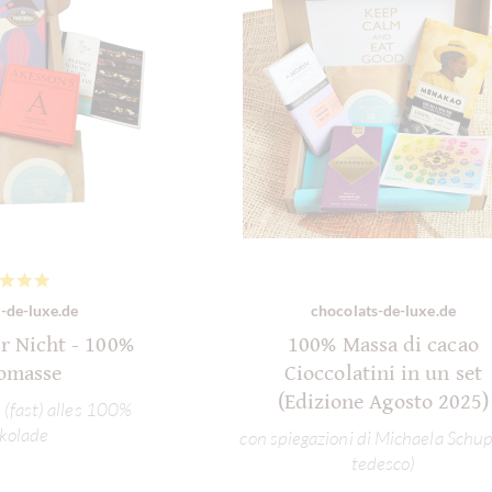
-de-luxe.de
chocolats-de-luxe.de
r Nicht - 100%
100% Massa di cacao
omasse
Cioccolatini in un set
(Edizione Agosto 2025)
 (fast) alles 100%
kolade
con spiegazioni di Michaela Schup
tedesco)