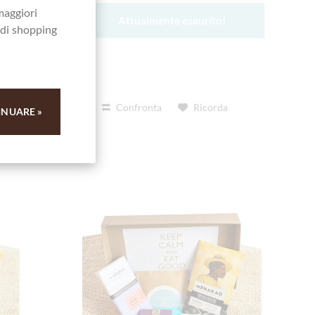
maggiori
Attualmente esaurito!
a di shopping
Confronta
Ricorda
INUARE »