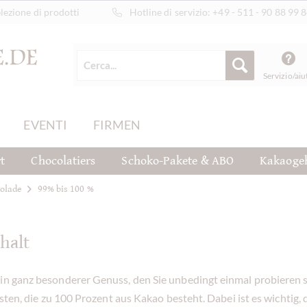
ezione di prodotti
Hotline di servizio:
+49 - 511 - 90 88 99 
Servizio/aiu
EVENTI
FIRMEN
t
Chocolatiers
Schoko-Pakete & ABO
Kakaoge
kolade
99% bis 100 %
halt
ein ganz besonderer Genuss, den Sie unbedingt einmal probieren 
esten, die zu 100 Prozent aus Kakao besteht. Dabei ist es wichtig