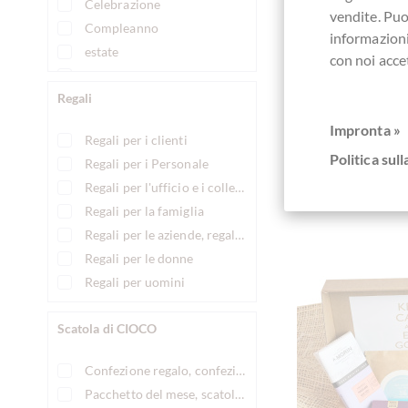
Celebrazione
vendite. Pu
Attualmen
Compleanno
informazioni
estate
con noi acce
Festa
Regali
Festa della mamma
Festa del papà
Impronta »
Confronta
Regali per i clienti
Grazie mille !
Politica sull
Regali per i Personale
Il giorno di San Nicola
Regali per l'ufficio e i colleghi
Il giorno di San Valentino
Regali per la famiglia
Matrimonio
Regali per le aziende, regali aziendali
Natale
Regali per le donne
notte delle ragazze
Regali per uomini
Ospite presente
Pasqua
Scatola di CIOCO
Regalo per uomo
Rendezvous
Confezione regalo, confezione regalo di cioccolato
Scusate
Pacchetto del mese, scatola di cioccolata del mese