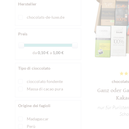
Hersteller
chocolats-de-luxe.de
Preis
da
0,10 €
a
1,00 €
Tipo di cioccolato
cioccolato fondente
chocolats
Massa di cacao pura
Ganz oder Ga
Kaka
Origine dei fagioli
nur für Puristen
Scho
Madagascar
Perù