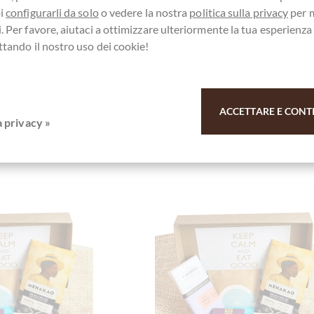
oi
configurarli da solo
o vedere la nostra
politica sulla privacy
per 
te esaurito!
Attualmente esaurito!
. Per favore, aiutaci a ottimizzare ulteriormente la tua esperienz
ttando il nostro uso dei cookie!
Ricorda
Confronta
Ricorda
ACCETTARE E CONT
a privacy »