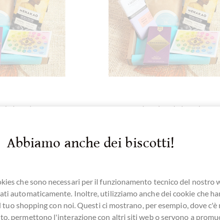
-de-luxe.de
chocolats-de-luxe.de
okoladen im Set
100% Massa di cacao
 Juli 2024)
Cioccolatini in un set
Abbiamo anche dei biscotti!
(Edizione maggio 2025)
von Michaela Schupp
con spiegazioni di Michaela Schup
tedesco)
kies che sono necessari per il funzionamento tecnico del nostro
ti automaticamente. Inoltre, utilizziamo anche dei cookie che h
e il tuo shopping con noi. Questi ci mostrano, per esempio, dove c'è
tagli
Dettagli
o, permettono l'interazione con altri siti web o servono a promu