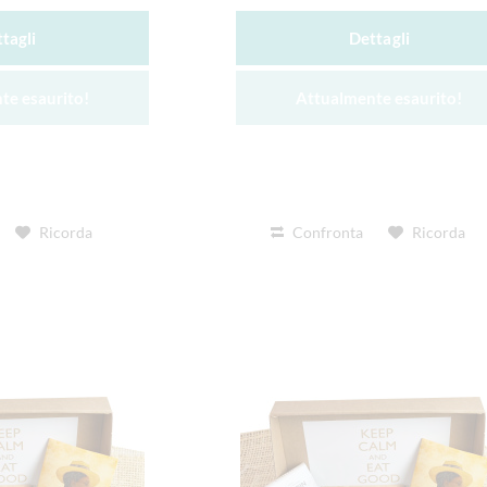
tagli
Dettagli
te esaurito!
Attualmente esaurito!
Ricorda
Confronta
Ricorda