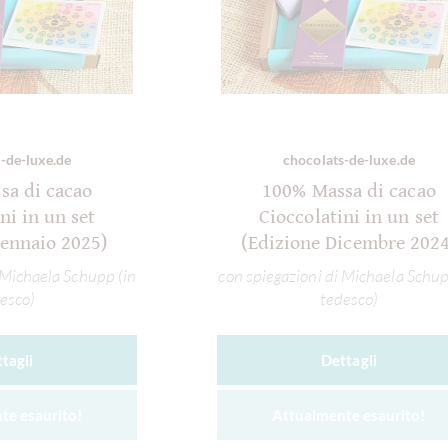
-de-luxe.de
chocolats-de-luxe.de
sa di cacao
100% Massa di cacao
ni in un set
Cioccolatini in un set
Gennaio 2025)
(Edizione Dicembre 2024
 Michaela Schupp (in
con spiegazioni di Michaela Schup
esco)
tedesco)
tagli
Dettagli
te esaurito!
Attualmente esaurito!