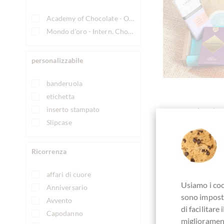
Academy of Chocolate - Oro
Mondo d'oro - Intern. Chocolate Awards
personalizzabile
banderuola
etichetta
inserto stampato
chocolats
Slipcase
Nur 100% Sch
(Edition
Ricorrenza
mit Erklärungen 
affari di cuore
Usiamo i coo
Anniversario
sono imposta
Avvento
di facilitar
Det
Capodanno
migliorament