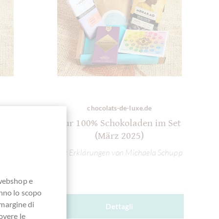
chocolats-de-luxe.de
Nur 100% Schokoladen im Set
(März 2025)
mit Erklärungen von Michaela Schupp
p (in
 webshop e
anno lo scopo
 margine di
Dettagli
overe le