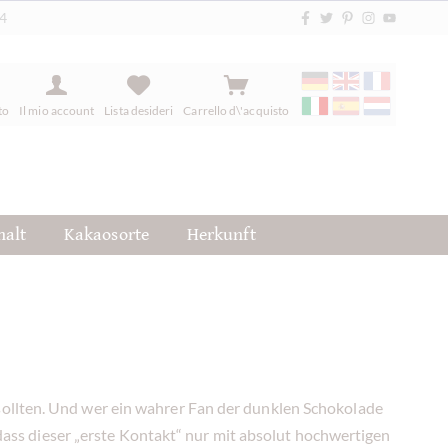
84
to
Il mio account
Lista desideri
Carrello d\'acquisto
halt
Kakaosorte
Herkunft
sollten. Und wer ein wahrer Fan der dunklen Schokolade
, dass dieser „erste Kontakt“ nur mit absolut hochwertigen