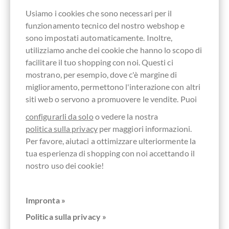
Usiamo i cookies che sono necessari per il
funzionamento tecnico del nostro webshop e
sono impostati automaticamente. Inoltre,
utilizziamo anche dei cookie che hanno lo scopo di
facilitare il tuo shopping con noi. Questi ci
mostrano, per esempio, dove c'è margine di
miglioramento, permettono l'interazione con altri
siti web o servono a promuovere le vendite. Puoi
configurarli da solo
o vedere la nostra
politica sulla privacy
per maggiori informazioni.
Per favore, aiutaci a ottimizzare ulteriormente la
tua esperienza di shopping con noi accettando il
nostro uso dei cookie!
Willies Cacao
Rio Caribe Gold - 72% Zartbitterschokolade
Impronta »
Dunkle Single Estate Schokolade aus Venezuela
Politica sulla privacy »
Contenuto
0.05 kg
(110,00 € * / 1 kg)