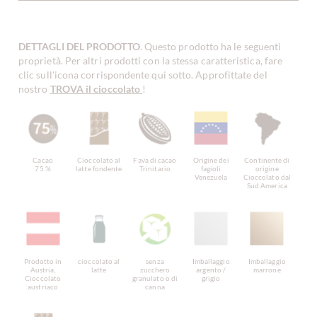
DETTAGLI DEL PRODOTTO
. Questo prodotto ha le seguenti
proprietà. Per altri prodotti con la stessa caratteristica, fare
clic sull'icona corrispondente qui sotto. Approfittate del
nostro
TROVA il cioccolato
!
Cacao
Cioccolato al
Fava di cacao
Origine dei
Continente di
75 %
latte fondente
Trinitario
fagioli
origine
Venezuela
Cioccolato dal
Sud America
Prodotto in
cioccolato al
senza
Imballaggio
Imballaggio
Austria,
latte
zucchero
argento /
marrone
Cioccolato
granulato o di
grigio
austriaco
canna