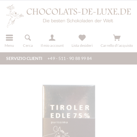
registra
Menu
Cerca
Il mio account
Lista desideri
Carrello d\'acquisto
SERVIZIO CLIENTI
+49 - 511 - 90 88 99 84