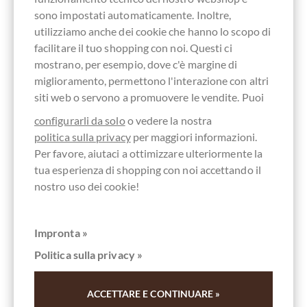
Altri clienti valutati Vollmilch Chocolate
sono impostati automaticamente. Inoltre,
utilizziamo anche dei cookie che hanno lo scopo di
50% Mangaro Madagascar Chocolate Lait
facilitare il tuo shopping con noi. Questi ci
Napolitain 5g
mostrano, per esempio, dove c'è margine di
miglioramento, permettono l'interazione con altri
Scrivi la prima recensione e aiuta gli altri clienti. Grazie
siti web o servono a promuovere le vendite. Puoi
per il vostro sostegno.
configurarli da solo
o vedere la nostra
politica sulla privacy
per maggiori informazioni.
Per favore, aiutaci a ottimizzare ulteriormente la
Ihre Meinung
tua esperienza di shopping con noi accettando il
nostro uso dei cookie!
Riassunto
Impronta »
Politica sulla privacy »
Scrivi valutazione
ACCETTARE E CONTINUARE »