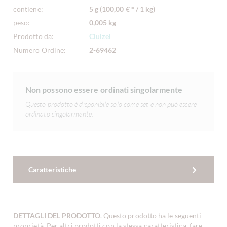
contiene:
5 g (100,00 € * / 1 kg)
peso:
0,005 kg
Prodotto da:
Cluizel
Numero Ordine:
2-69462
Non possono essere ordinati singolarmente
Questo prodotto è disponibile solo come set e non può essere
ordinato singolarmente.
Caratteristiche
DETTAGLI DEL PRODOTTO
. Questo prodotto ha le seguenti
proprietà. Per altri prodotti con la stessa caratteristica, fare