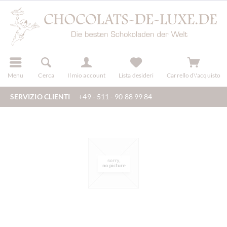
registra
Menu
Cerca
Il mio account
Lista desideri
Carrello d\'acquisto
SERVIZIO CLIENTI
+49 - 511 - 90 88 99 84