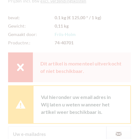
Prijzen incl. btw
excl. verzendingskosten
bevat:
0.1 kg (€ 125,00 * / 1 kg)
Gewicht:
0,11 kg
Gemaakt door:
Friis-Holm
Productnr.:
74-40701
Dit artikel is momenteel uitverkocht
of niet beschikbaar.
Vul hieronder uw email adres in
Wij laten u weten wanneer het
artikel weer beschikbaar is.