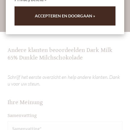
ACCEPTEREN EN DOORGAAN »
Absenden
Andere klanten beoordeelden Dark Milk
65% Dunkle Milchschokolade
Schrijf het eerste overzicht en help andere klanten. Dank
u voor uw steun.
Ihre Meinung
Samenvatting