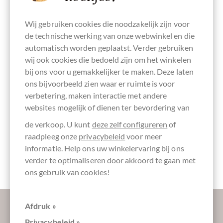
Cacaogehalte
donkere
Cacaomix,
Bean-To-Bar
Bonen
65 %
melkchocolade
Blend
chocolade
Oorsprong
Wij gebruiken cookies die noodzakelijk zijn voor
Nicaragua
de technische werking van onze webwinkel en die
automatisch worden geplaatst. Verder gebruiken
wij ook cookies die bedoeld zijn om het winkelen
bij ons voor u gemakkelijker te maken. Deze laten
Continent van
Vervaardigd in
chocolade met
Chocolade met
nootvrij
Oorsprong
Denemarken,
melk,
suiker
ons bijvoorbeeld zien waar er ruimte is voor
Chocolade uit
Deense
melkchocolade
Midden-
chocolade
verbetering, maken interactie met andere
Amerika
websites mogelijk of dienen ter bevordering van
de verkoop. U kunt
deze zelf configureren
of
raadpleeg onze
privacybeleid
voor meer
informatie. Help ons uw winkelervaring bij ons
Verpakking
Verpakking
Chocoladerepen
blauw
wit
verder te optimaliseren door akkoord te gaan met
ons gebruik van cookies!
Laat ons uw inbox verzoeten:
Afdruk »
Privacybeleid »