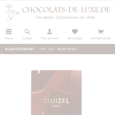
f
registreren
Menu
Zoeken
Mijn account
Verlanglijst
Winkelmandje
KLANTENDIENST
+49 - 511 - 90 88 99 84