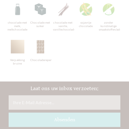
chocolade met
Chocolade met
chocolade met
sojavrije
zonder
melk,
suiker
vanille,
chocolade
kunstmatige
melkchocolade
vanillechocolade
smaakstoffen/additiev
Verpakking
Chocoladerepen
bruine
Laat ons uw inbox verzoeten:
Absenden