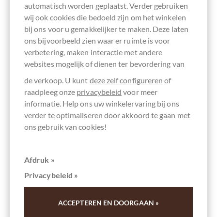
automatisch worden geplaatst. Verder gebruiken
Beschle
wij ook cookies die bedoeld zijn om het winkelen
38 Criollo Venezuela Milk 38%
bij ons voor u gemakkelijker te maken. Deze laten
Wird leider nicht mehr hergestellt!
ons bijvoorbeeld zien waar er ruimte is voor
verbetering, maken interactie met andere
Inhoud
0.05 kg
(€ 110,00 * / 1 kg)
websites mogelijk of dienen ter bevordering van
€ 5,50
*
de verkoop. U kunt
deze zelf configureren
of
raadpleeg onze
privacybeleid
voor meer
informatie. Help ons uw winkelervaring bij ons
verder te optimaliseren door akkoord te gaan met
< STERK>UW VOORDELEN
ons gebruik van cookies!
OP
CHOCOLATS-DE-LUXE.COM
Afdruk »
Grote productkeuze
Privacybeleid »
Geen minimale bestelwaarde
Klaar om te verzenden op de dag van bestelling*
ACCEPTEREN EN DOORGAAN »
Wereldwijde verzending door DHL