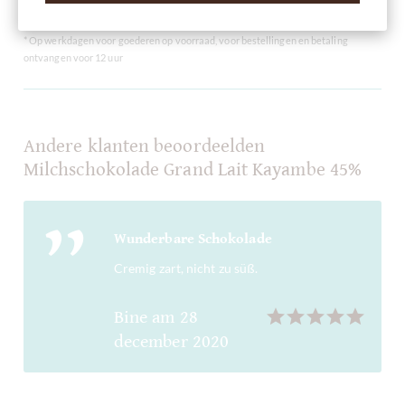
Aanbevolen door Feinschmecker fijnproeversmagazine
* Op werkdagen voor goederen op voorraad, voor bestellingen en betaling
ontvangen voor 12 uur
Andere klanten beoordeelden
Milchschokolade Grand Lait Kayambe 45%
Wunderbare Schokolade
Cremig zart, nicht zu süß.
Bine
am
28
december 2020