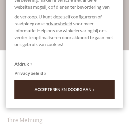
Laat ons uw inbox verzoeten:
websites mogelijk of dienen ter bevordering van
de verkoop. U kunt
deze zelf configureren
of
raadpleeg onze
privacybeleid
voor meer
informatie. Help ons uw winkelervaring bij ons
Absenden
verder te optimaliseren door akkoord te gaan met
ons gebruik van cookies!
Afdruk »
Andere klanten beoordeelden Arawaks 70%
Privacybeleid »
Zartbitterschokolade aus Grenada
ACCEPTEREN EN DOORGAAN »
Schrijf het eerste overzicht en help andere klanten. Dank
u voor uw steun.
Ihre Meinung