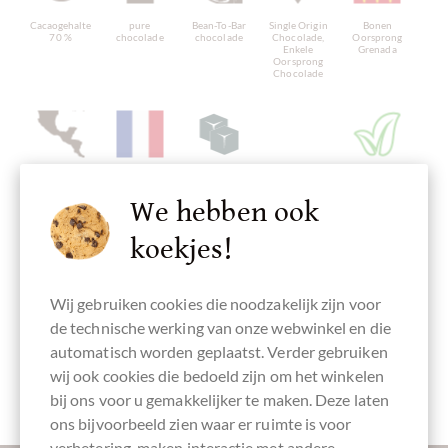
Cacaogehalte
pure
Bean-To-Bar
Single Origin
Bonen
70 %
chocolade
chocolade
Chocolade,
Oorsprong
Enkele
Grenada
Oorsprong
Chocolade
Continent van
Vervaardigd in
Chocolade met
pure
veganistvriendelijk
Oorsprong
Frankrijk,
rietsuiker
chocolade
We hebben ook
Chocolade uit
Franse
zonder
Midden-
chocolade
ingrediënten
Amerika
koekjes!
Wij gebruiken cookies die noodzakelijk zijn voor
de technische werking van onze webwinkel en die
Directe
Verpakking
Chocoladerepen
handel,
lichtblauw
automatisch worden geplaatst. Verder gebruiken
Chocolade
Eerlijk
wij ook cookies die bedoeld zijn om het winkelen
verhandeld
bij ons voor u gemakkelijker te maken. Deze laten
ons bijvoorbeeld zien waar er ruimte is voor
verbetering, maken interactie met andere