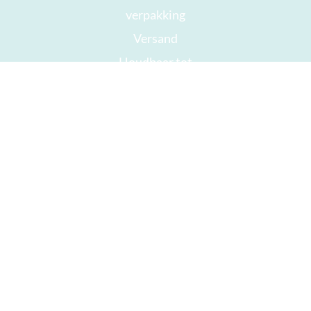
verpakking
Versand
Houdbaar tot
Jouw rekening
AGB
Herroepingsrecht
privacy
Sitemap
Onderscheidingen
Öffnungszeiten
Impressum
Goede chocolade