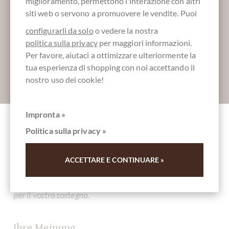
miglioramento, permettono l'interazione con altri
Maggiori informazioni sul buon cioccolato?
siti web o servono a promuovere le vendite. Puoi
Registrati qui per i nostri SchokoNEWS:
configurarli da solo
o vedere la nostra
politica sulla privacy
per maggiori informazioni.
Per favore, aiutaci a ottimizzare ulteriormente la
tua esperienza di shopping con noi accettando il
nostro uso dei cookie!
Absenden
Impronta »
Politica sulla privacy »
Altri clienti valutati Carupano 70%
Zartbitterschokolade aus Venezuela
ACCETTARE E CONTINUARE »
Scrivi la prima recensione e aiuta gli altri clienti. Grazie
per il vostro sostegno.
Ihre Meinung