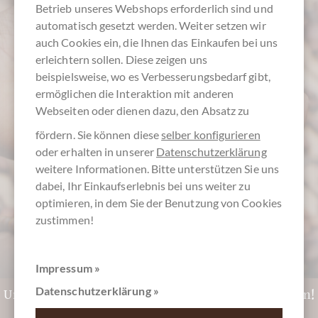
Betrieb unseres Webshops erforderlich sind und
automatisch gesetzt werden. Weiter setzen wir
auch Cookies ein, die Ihnen das Einkaufen bei uns
erleichtern sollen. Diese zeigen uns
beispielsweise, wo es Verbesserungsbedarf gibt,
Kundenservice
ermöglichen die Interaktion mit anderen
Webseiten oder dienen dazu, den Absatz zu
0511 - 90 88 99 84
fördern. Sie können diese
selber konfigurieren
oder erhalten in unserer
Datenschutzerklärung
Montag - Freitag 10-18 Uhr
weitere Informationen. Bitte unterstützen Sie uns
dabei, Ihr Einkaufserlebnis bei uns weiter zu
optimieren, in dem Sie der Benutzung von Cookies
zustimmen!
Impressum »
Datenschutzerklärung »
Unentschlossen? CHOCOLATS-DE-LUXE.DE Gutschein!
Zu den Gutscheinen