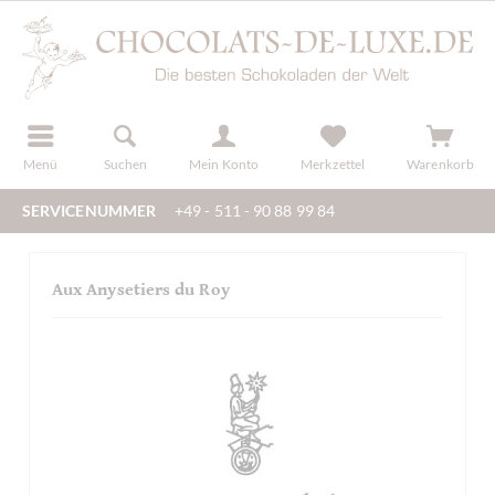
der
registrieren
Menü
Suchen
Mein Konto
Merkzettel
Warenkorb
SERVICENUMMER
+49 - 511 - 90 88 99 84
Aux Anysetiers du Roy