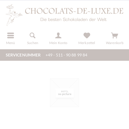
der
registrieren
Menü
Suchen
Mein Konto
Merkzettel
Warenkorb
SERVICENUMMER
+49 - 511 - 90 88 99 84