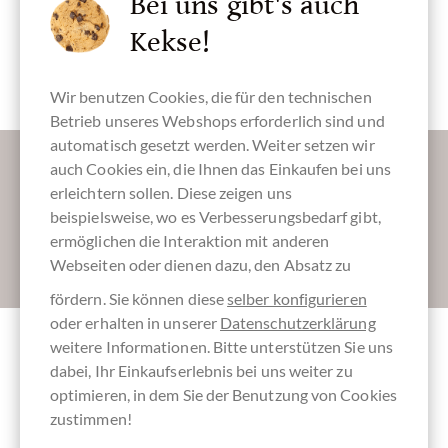
Bei uns gibt's auch
Kekse!
Criollo
Probier-Paket,
Kakaobohne
Schokoladen
Probierpaket
Wir benutzen Cookies, die für den technischen
Betrieb unseres Webshops erforderlich sind und
automatisch gesetzt werden. Weiter setzen wir
Lassen Sie uns Ihren Posteingang versüßen:
auch Cookies ein, die Ihnen das Einkaufen bei uns
erleichtern sollen. Diese zeigen uns
beispielsweise, wo es Verbesserungsbedarf gibt,
ermöglichen die Interaktion mit anderen
Absenden
Webseiten oder dienen dazu, den Absatz zu
fördern. Sie können diese
selber konfigurieren
oder erhalten in unserer
Datenschutzerklärung
weitere Informationen. Bitte unterstützen Sie uns
Andere Kunden bewerteten Probierset
dabei, Ihr Einkaufserlebnis bei uns weiter zu
optimieren, in dem Sie der Benutzung von Cookies
"Criollo" - Schokoladen aus Edelkakao
zustimmen!