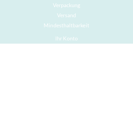
Verpackung
Versand
Mindesthaltbarkeit
Ihr Konto
AGB
Widerrufsrecht
Datenschutz
Sitemap
Auszeichnungen
Öffnungszeiten
Impressum
Gute Schokolade