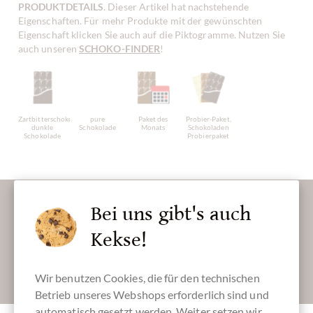
PRODUKTDETAILS
. Dieser Artikel hat nachstehende
Eigenschaften. Für mehr Produkte mit der gewünschten
Eigenschaft klicken Sie auch auf die Piktogramme. Nutzen Sie
auch unseren
SCHOKO-FINDER
!
Zartbitterschokolade,
pure
Paket des
Probier-Paket,
dunkle
Schokolade
Monats
Schokoladen
Schokolade
Probierpaket
Lassen Sie uns Ihren Posteingang versüßen:
Bei uns gibt's auch
Kekse!
Absenden
Wir benutzen Cookies, die für den technischen
Betrieb unseres Webshops erforderlich sind und
automatisch gesetzt werden. Weiter setzen wir