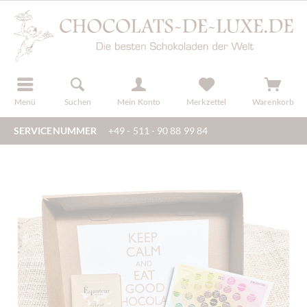
der
registrieren
Menü
Suchen
Mein Konto
Merkzettel
Warenkorb
SERVICENUMMER
+49 - 511 - 90 88 99 84