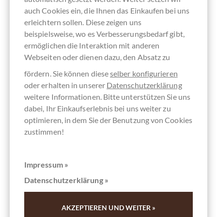
auch Cookies ein, die Ihnen das Einkaufen bei uns
erleichtern sollen. Diese zeigen uns
Andere Kunden bewerteten Nur dunkle
beispielsweise, wo es Verbesserungsbedarf gibt,
Schokoladen im Set (Edition November
ermöglichen die Interaktion mit anderen
2024)
Webseiten oder dienen dazu, den Absatz zu
fördern. Sie können diese
selber konfigurieren
Schreiben Sie die erste Bewertung und helfen Sie dadurch
oder erhalten in unserer
Datenschutzerklärung
anderen Kunden. Vielen Dank für Ihre Unterstützung.
weitere Informationen. Bitte unterstützen Sie uns
dabei, Ihr Einkaufserlebnis bei uns weiter zu
optimieren, in dem Sie der Benutzung von Cookies
Ihre Meinung
zustimmen!
Zusammenfassung
Impressum »
Datenschutzerklärung »
Bewertung abgeben
AKZEPTIEREN UND WEITER »