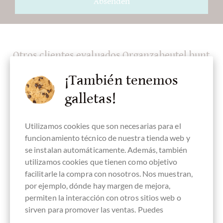
Absenden
Otros clientes evaluados Organzabeutel bunt
23 x 15 cm
¡También tenemos
galletas!
Escriba la primera reseña y ayude a otros clientes. Gracias
por su apoyo.
Utilizamos cookies que son necesarias para el
funcionamiento técnico de nuestra tienda web y
Ihre Meinung
se instalan automáticamente. Además, también
utilizamos cookies que tienen como objetivo
Resumen
facilitarle la compra con nosotros. Nos muestran,
por ejemplo, dónde hay margen de mejora,
permiten la interacción con otros sitios web o
sirven para promover las ventas. Puedes
Comentario