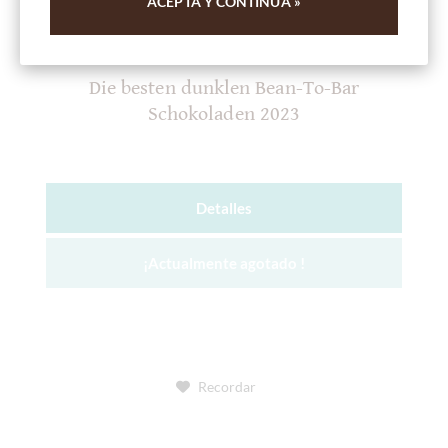
ACEPTA Y CONTINÚA »
chocolats-de-luxe.de
Die besten dunklen Bean-To-Bar
Schokoladen 2023
Detalles
¡Actualmente agotado !
Recordar