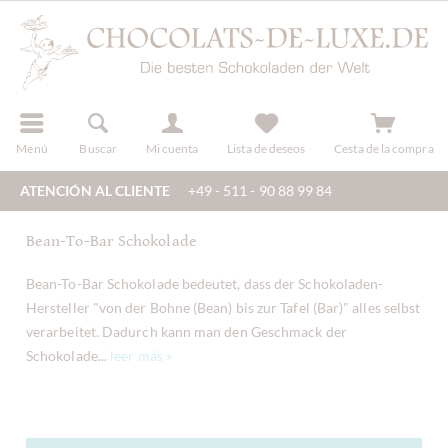
registro
Menú
Buscar
Mi cuenta
Lista de deseos
Cesta de la compra
ATENCIÓN AL CLIENTE
+49 - 511 - 90 88 99 84
Bean-To-Bar Schokolade
Bean-To-Bar Schokolade bedeutet, dass der Schokoladen-
Hersteller "von der Bohne (Bean) bis zur Tafel (Bar)" alles selbst
verarbeitet. Dadurch kann man den Geschmack der
Schokolade...
leer más »