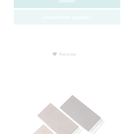
Detalles
¡Actualmente agotado !
Recordar