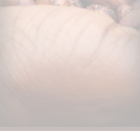
¿Indeciso? Llévese un vale de regalo de CHOCOLATS-