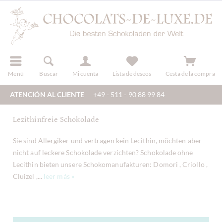
registro
Menú
Buscar
Mi cuenta
Lista de deseos
Cesta de la compra
ATENCIÓN AL CLIENTE
+49 - 511 - 90 88 99 84
Lezithinfreie Schokolade
Sie sind Allergiker und vertragen kein Lecithin, möchten aber
nicht auf leckere Schokolade verzichten? Schokolade ohne
Lecithin bieten unsere Schokomanufakturen: Domori , Criollo ,
Cluizel ,...
leer más »