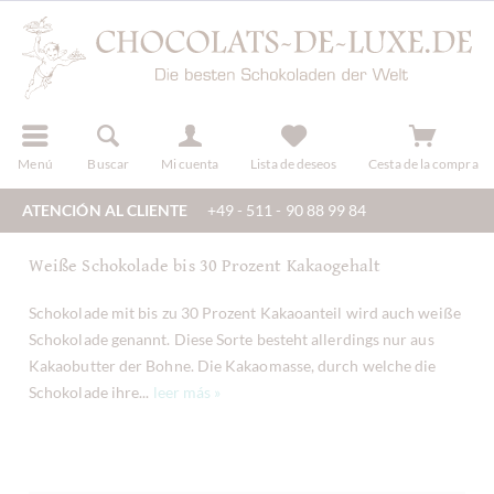
registro
Menú
Buscar
Mi cuenta
Lista de deseos
Cesta de la compra
ATENCIÓN AL CLIENTE
+49 - 511 - 90 88 99 84
Weiße Schokolade bis 30 Prozent Kakaogehalt
Schokolade mit bis zu 30 Prozent Kakaoanteil wird auch weiße
Schokolade genannt. Diese Sorte besteht allerdings nur aus
Kakaobutter der Bohne. Die Kakaomasse, durch welche die
Schokolade ihre...
leer más »