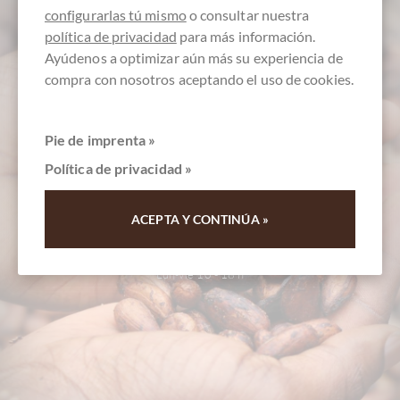
configurarlas tú mismo
o consultar nuestra
política de privacidad
para más información.
Ayúdenos a optimizar aún más su experiencia de
compra con nosotros aceptando el uso de cookies.
Pie de imprenta »
Política de privacidad »
atención al cliente
ACEPTA Y CONTINÚA »
+49 - 511 - 90 88 99 84
Lun-Vie 10 - 18 h