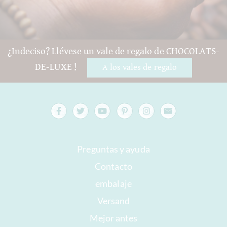
¿Indeciso? Llévese un vale de regalo de CHOCOLATS-
DE-LUXE !
A los vales de regalo
Preguntas y ayuda
Contacto
embalaje
Versand
Mejor antes