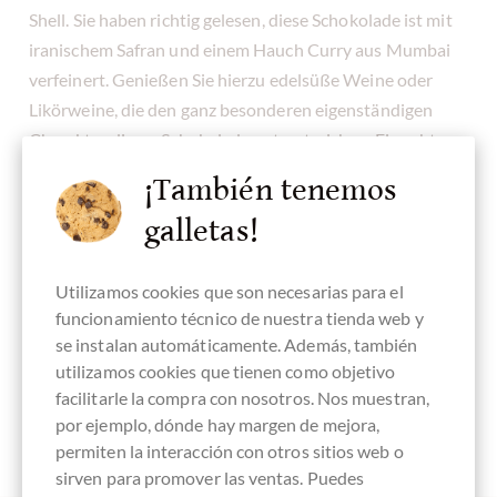
Shell. Sie haben richtig gelesen, diese Schokolade ist mit
iranischem Safran und einem Hauch Curry aus Mumbai
verfeinert. Genießen Sie hierzu edelsüße Weine oder
Likörweine, die den ganz besonderen eigenständigen
Charakter dieser Schokolade unterstreichen. Ein echter
Geschmacksknaller
ist auch die Cardamom White von
¡También tenemos
Rococo. Und wer es gerne fruchtig oder nussig mag, der
galletas!
kommt bei uns ebenfalls in den Genuss köstlicher
Schokolade. Probieren Sie die weiße Schokolade mit
gerösteten und gesalzenen Mandeln, Haselnüssen und
Utilizamos cookies que son necesarias para el
funcionamiento técnico de nuestra tienda web y
Pistazien von Venchi. Oder die Blanche Fruit Rouge mit
se instalan automáticamente. Además, también
Preiselbeeren, Cranberries und Erdbeeren von Schell.
utilizamos cookies que tienen como objetivo
facilitarle la compra con nosotros. Nos muestran,
por ejemplo, dónde hay margen de mejora,
permiten la interacción con otros sitios web o
sirven para promover las ventas. Puedes