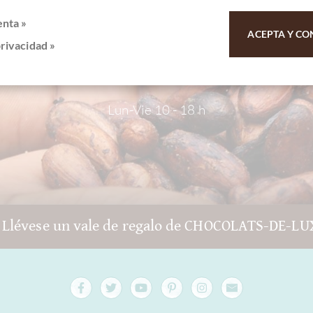
atención al cliente
enta »
ACEPTA Y CO
privacidad »
9 - 511 - 90 88 99
Lun-Vie 10 - 18 h
 Llévese un vale de regalo de CHOCOLATS-DE-LU