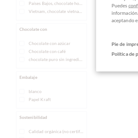
Países Bajos, chocolate holandés
¡Actualmen
Puedes
conf
Vietnam, chocolate vietnamita
información
aceptando el
Chocolate con
Comparar
Chocolate con azúcar
Pie de impr
Chocolate con café
Política de 
chocolate puro sin ingredientes
Embalaje
blanco
Papel Kraft
Sostenibilidad
Calidad orgánica (no certificada)