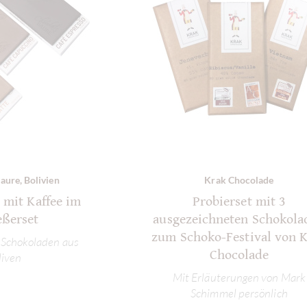
aure, Bolivien
Krak Chocolade
 mit Kaffee im
Probierset mit 3
eßerset
ausgezeichneten Schokola
zum Schoko-Festival von 
 Schokoladen aus
Chocolade
liven
Mit Erläuterungen von Mark
Schimmel persönlich