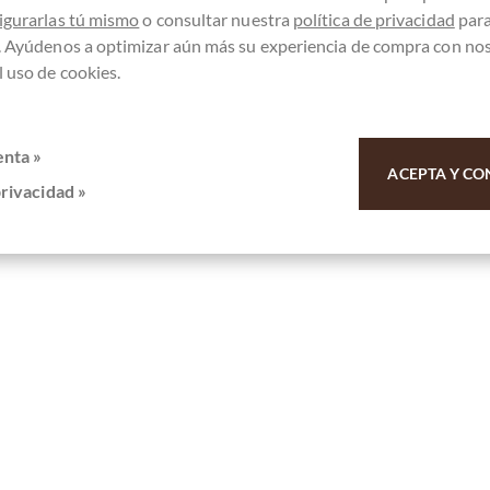
te agotado !
¡Actualmente agotado !
igurarlas tú mismo
o consultar nuestra
política de privacidad
par
. Ayúdenos a optimizar aún más su experiencia de compra con no
 uso de cookies.
Recordar
Comparar
Recordar
enta »
ACEPTA Y CO
privacidad »