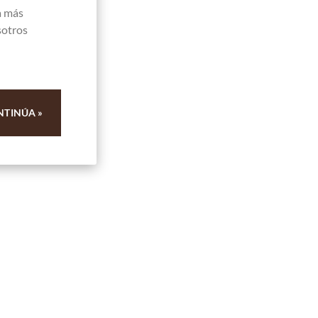
a más
sotros
NTINÚA »