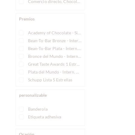
Comercio directo, Chocolate Comercio justo
Premios
Academy of Chocolate - Silber
Bean-To-Bar Bronze - Intern. Chocolate Awards
Bean-To-Bar Plata - Intern. Chocolate Awards
Bronce del Mundo - Intern. Chocolate Awards
Great Taste Awards 1 Estrella
Plata del Mundo - Intern. Chocolate Awards
Schupp Lista 5 Estrellas
personalizable
Banderola
Etiqueta adhesiva
Ocasión