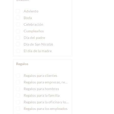
Adviento
Boda
Celebración
Cumpleaños
Día del padre
Día de San Nicolás
El día de la madre
Fiesta
Regalos
Lo siento
Muchas gracias.!
Regalos para clientes
Navidad
Regalos para empresas, regalos corporativos
noche de chicas
Regalos para hombres
Pascua
Regalos para la familia
Regalo de invitados
Regalos para la oficina y los colegas
Regalo para hombres
Regalos para los empleados