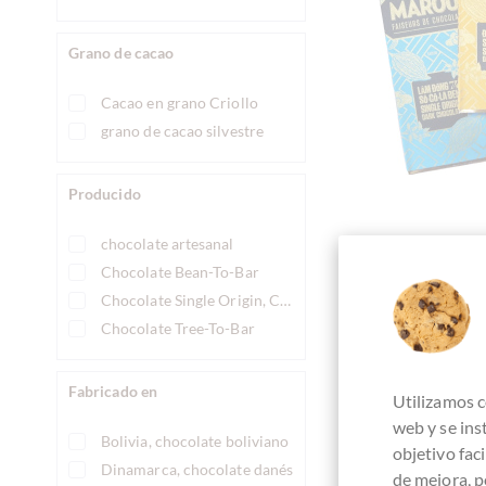
Grano de cacao
Cacao en grano Criollo
grano de cacao silvestre
Producido
chocolate artesanal
M
Chocolate Bean-To-Bar
Marou Schoko
Chocolate Single Origin, Chocolate origen único
Probierset
Chocolate Tree-To-Bar
Fabricado en
Utilizamos c
web y se in
Det
Bolivia, chocolate boliviano
objetivo fac
Dinamarca, chocolate danés
de mejora, p