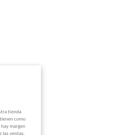
so"
stra tienda
 tienen como
e hay margen
 las ventas.