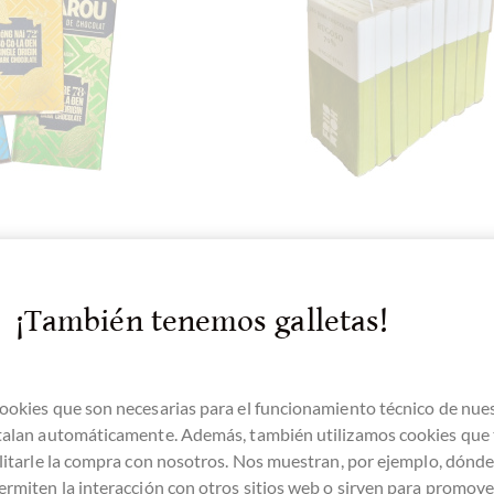
arou
Friis-Holm
laden - Kleines
10 x 25g Minitafeln "Rugo
 aus Vietnam
Single Bean 70%
¡También tenemos galletas!
Zartbitterschokolade
ookies que son necesarias para el funcionamiento técnico de nue
stalan automáticamente. Además, también utilizamos cookies que
alles
Detalles
ilitarle la compra con nosotros. Nos muestran, por ejemplo, dónd
ermiten la interacción con otros sitios web o sirven para promover