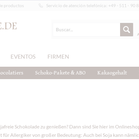
de productos
Servicio de atención telefónica:
+49 - 511 - 90 
EVENTOS
FIRMEN
ocolatiers
Schoko-Pakete & ABO
Kakaogehalt
sojafreie Schokolade zu genießen? Dann sind Sie hier im Onlinesh
t für Allergiker von großer Bedeutung: Auch bei Soja kann nämlich