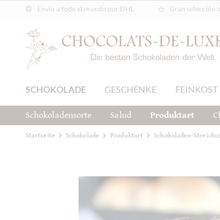
Envío a todo el mundo por DHL
Gran selección 
SCHOKOLADE
GESCHENKE
FEINKOST
Schokoladensorte
Salud
Produktart
C
Startseite
Schokolade
Produktart
Schokoladen-Streich