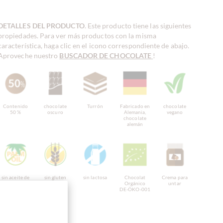
DETALLES DEL PRODUCTO
. Este producto tiene las siguientes
propiedades. Para ver más productos con la misma
característica, haga clic en el icono correspondiente de abajo.
Aproveche nuestro
BUSCADOR DE CHOCOLATE
!
Contenido
chocolate
Turrón
Fabricado en
chocolate
50 %
oscuro
Alemania,
vegano
chocolate
alemán
sin aceite de
sin gluten
sin lactosa
Chocolat
Crema para
palma
Orgánico
untar
DE-ÖKO-001