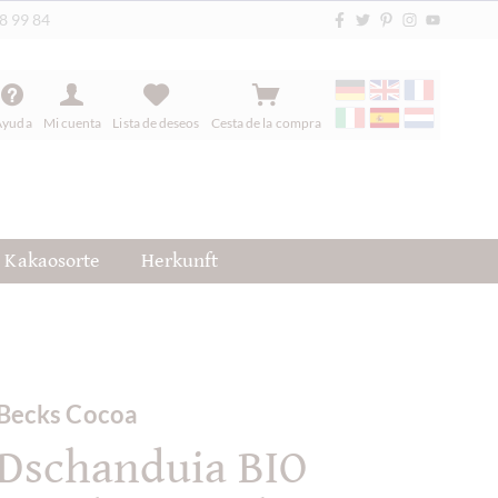
88 99 84
Ayuda
Mi cuenta
Lista de deseos
Cesta de la compra
Kakaosorte
Herkunft
Becks Cocoa
Dschanduia BIO