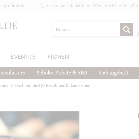
de productos
Servicio de atención telefónica:
+49 - 511 - 90 
EVENTOS
FIRMEN
hocolatiers
Schoko-Pakete & ABO
Kakaogehalt
creme
Dschanduia BIO Haselnuss Kakao Creme