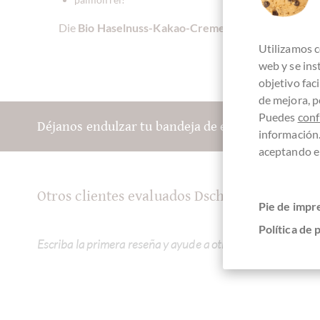
Die
Bio Haselnuss-Kakao-Creme von beckscocoa
i
Utilizamos c
web y se in
objetivo fac
de mejora, p
Puedes
conf
Déjanos endulzar tu bandeja de entrada:
información
aceptando el
Otros clientes evaluados Dschanduia BIO Ha
Pie de impr
Política de 
Escriba la primera reseña y ayude a otros clientes. Gracias