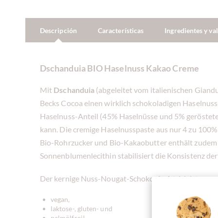
Descripción
Características
Ingredientes y va
Dschanduia BIO Haselnuss Kakao Creme
Mit
Dschanduia
(abgeleitet vom italienischen Giand
Becks Cocoa einen wirklich schokoladigen Haselnuss
Haselnuss-Anteil (45% Haselnüsse und 5% geröstete 
kann. Die cremige Haselnusspaste aus nur 4 zu 100
Bio-Rohrzucker und Bio-Kakaobutter enthält zudem 
Sonnenblumenlecithin stabilisiert die Konsistenz de
Der kernige Nuss-Nougat-Schoko-Aufstrich ist
vegan,
laktose-, gluten- und
palmölfrei!