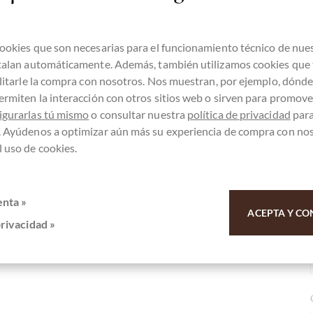
st Bio und Natur pur – und echt cremig lecker !
ookies que son necesarias para el funcionamiento técnico de nue
stalan automáticamente. Además, también utilizamos cookies que
ilitarle la compra con nosotros. Nos muestran, por ejemplo, dónd
ermiten la interacción con otros sitios web o sirven para promover
igurarlas tú mismo
o consultar nuestra
política de privacidad
par
. Ayúdenos a optimizar aún más su experiencia de compra con no
 uso de cookies.
selnuss Kakao Creme
enta »
ACEPTA Y CO
privacidad »
 por su apoyo.