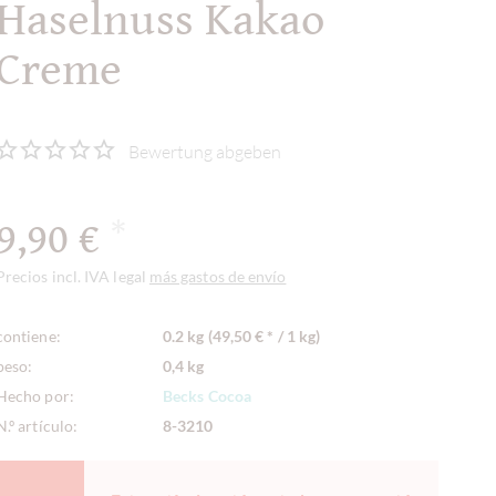
Haselnuss Kakao
Creme
Bewertung abgeben
9,90 €
*
Precios incl. IVA legal
más gastos de envío
contiene:
0.2 kg (49,50 € * / 1 kg)
peso:
0,4 kg
Hecho por:
Becks Cocoa
N.º artículo:
8-3210