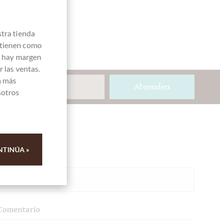
stra tienda
 tienen como
e hay margen
 las ventas.
a más
Absenden
sotros
Ihre Meinung
NTINÚA »
Resumen
Comentario