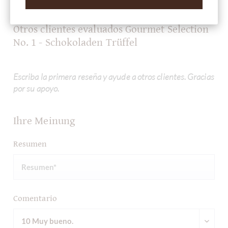
Otros clientes evaluados Gourmet Selection
No. 1 - Schokoladen Trüffel
Escriba la primera reseña y ayude a otros clientes. Gracias
por su apoyo.
Ihre Meinung
Resumen
Comentario