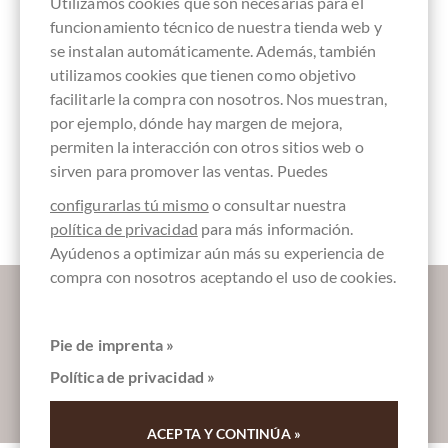
Utilizamos cookies que son necesarias para el
funcionamiento técnico de nuestra tienda web y
chocolate
ohne Alkohol
Chocolat
Embalaje
Bombones
se instalan automáticamente. Además, también
vegano
Orgánico
Rojo
GB-ORG-05
utilizamos cookies que tienen como objetivo
facilitarle la compra con nosotros. Nos muestran,
por ejemplo, dónde hay margen de mejora,
permiten la interacción con otros sitios web o
Chocolate
Sweet
Caja de regalo
Caja de regalo,
sirven para promover las ventas. Puedes
Trufa
Fingerfood a
paquete de
granel
regalo de
configurarlas tú mismo
o consultar nuestra
chocolate
política de privacidad
para más información.
Ayúdenos a optimizar aún más su experiencia de
compra con nosotros aceptando el uso de cookies.
Déjanos endulzar tu bandeja de entrada:
Pie de imprenta »
Política de privacidad »
Absenden
ACEPTA Y CONTINÚA »