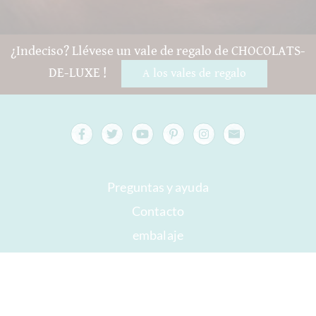
¿Indeciso? Llévese un vale de regalo de CHOCOLATS-
DE-LUXE !
A los vales de regalo
Preguntas y ayuda
Contacto
embalaje
Versand
Mejor antes
Su cuenta