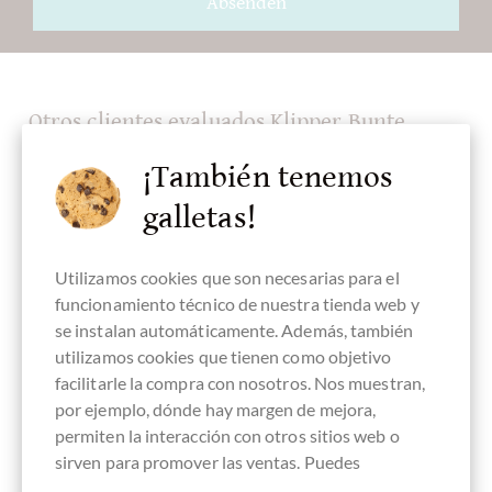
Absenden
Otros clientes evaluados Klipper Bunte
Blume 3 Farben
¡También tenemos
galletas!
Escriba la primera reseña y ayude a otros clientes. Gracias
por su apoyo.
Utilizamos cookies que son necesarias para el
funcionamiento técnico de nuestra tienda web y
Ihre Meinung
se instalan automáticamente. Además, también
utilizamos cookies que tienen como objetivo
Resumen
facilitarle la compra con nosotros. Nos muestran,
por ejemplo, dónde hay margen de mejora,
permiten la interacción con otros sitios web o
sirven para promover las ventas. Puedes
Comentario