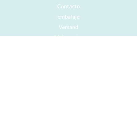
Contacto
embalaje
Versand
Mejor antes
Su cuenta
AGB
Derecho a retirada
intimidad
Mapa del sitio
Premios
Öffnungszeiten
Impressum