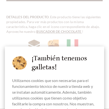
DETALLES DEL PRODUCTO
. Este producto tiene las siguientes
propiedades. Para ver más productos con la misma
característica, haga clic en el icono correspondiente de abajo.
Aproveche nuestro
BUSCADOR DE CHOCOLATE
!
¡También tenemos
Haselnuss
Nougat
Galletas
Herstellungsland
Chocolate con
Italia
crujiente,
chocolate
galletas!
crujiente
Utilizamos cookies que son necesarias para el
funcionamiento técnico de nuestra tienda web y
sin alcohol
Embalaje
Sweet Fingerfood
se instalan automáticamente. Además, también
transparente
utilizamos cookies que tienen como objetivo
facilitarle la compra con nosotros. Nos muestran,