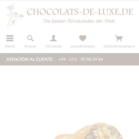
registro
Menú
Buscar
Mi cuenta
Lista de deseos
Cesta de la compra
ATENCIÓN AL CLIENTE
+49 - 511 - 90 88 99 84
dos