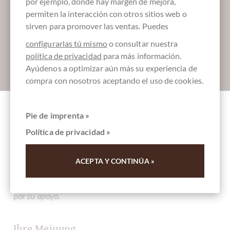
por ejemplo, dónde hay margen de mejora,
Déjanos endulzar tu bandeja de entrada:
permiten la interacción con otros sitios web o
sirven para promover las ventas. Puedes
configurarlas tú mismo
o consultar nuestra
política de privacidad
para más información.
Absenden
Ayúdenos a optimizar aún más su experiencia de
compra con nosotros aceptando el uso de cookies.
Pie de imprenta »
Otros clientes evaluados Cannoli di Sicilia
Política de privacidad »
Gianduia - Stück - Teigröllchen mit Gianduia
Füllung
ACEPTA Y CONTINÚA »
Escriba la primera reseña y ayude a otros clientes. Gracias
por su apoyo.
Ihre Meinung