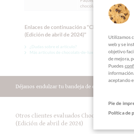
Paquete del mes, caja de
chocolate del mes
Enlaces de continuación a "Chocolate con lec
(Edición de abril de 2024)"
Utilizamos c
web y se in
¿Dudas sobre el artículo?
objetivo fac
Más artículos de chocolats-de-luxe.de
de mejora, p
Puedes
conf
información
aceptando el
Déjanos endulzar tu bandeja de entrada:
Pie de impr
Política de 
Otros clientes evaluados Chocolate con lech
(Edición de abril de 2024)