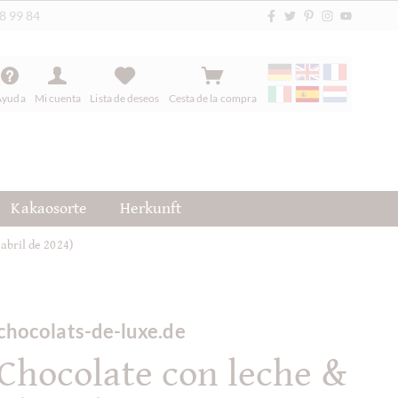
88 99 84
Ayuda
Mi cuenta
Lista de deseos
Cesta de la compra
Kakaosorte
Herkunft
abril de 2024)
chocolats-de-luxe.de
Chocolate con leche &