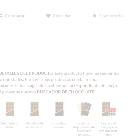
Comparar
Recordar
Comentario
DETALLES DEL PRODUCTO
. Este producto tiene las siguientes
propiedades. Para ver más productos con la misma
característica, haga clic en el icono correspondiente de abajo.
Aproveche nuestro
BUSCADOR DE CHOCOLATE
!
chocolate con
chocolate de
chocolate
caja de
Paquete del
leche
leche oscuro
oscuro
degustación de
mes, caja de
chocolate
chocolate del
temática
mes