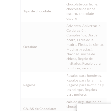
chocolate con leche,
chocolate de leche
Tipo de chocolate:
oscuro, chocolate
oscuro
Adviento, Aniversario,
Celebración,
Cumpleaños, Día del
padre, El día de la
madre, Fiesta, Lo siento,
Ocasión:
Muchas gracias.!,
Navidad, noche de
chicas, Regalo de
invitados, Regalo para
hombres, verano
Regalos para hombres,
Regalos para la familia,
Regalos:
Regalos para la oficina y
los colegas, Regalos
para mujeres
caja de degustación de
chocolate temática,
CAJAS de Chocolate: