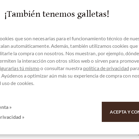
¡También tenemos galletas!
he & Chocolate oscuro en un paquete
ookies que son necesarias para el funcionamiento técnico de nue
stalan automáticamente. Además, también utilizamos cookies que
ilitarle la compra con nosotros. Nos muestran, por ejemplo, dónd
ermiten la interacción con otros sitios web o sirven para promover
igurarlas tú mismo
o consultar nuestra
política de privacidad
par
. Ayúdenos a optimizar aún más su experiencia de compra con no
 uso de cookies.
enta »
ACEPTA Y CO
privacidad »
e & Chocolate oscuro en un paquete