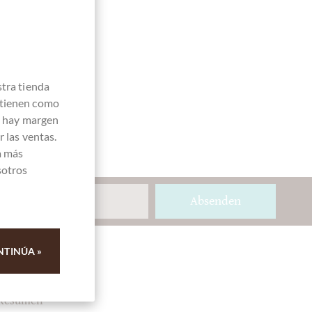
stra tienda
 tienen como
e hay margen
 las ventas.
a más
sotros
Absenden
NTINÚA »
Ihre Meinung
Resumen