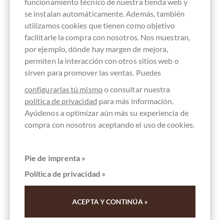
funcionamiento técnico de nuestra tienda web y
se instalan automáticamente. Además, también
utilizamos cookies que tienen como objetivo
facilitarle la compra con nosotros. Nos muestran,
por ejemplo, dónde hay margen de mejora,
permiten la interacción con otros sitios web o
sirven para promover las ventas. Puedes
configurarlas tú mismo
o consultar nuestra
política de privacidad
para más información.
Ayúdenos a optimizar aún más su experiencia de
compra con nosotros aceptando el uso de cookies.
Giovanni Cogno
Lamorresi Praline mit Alkoholcreme gefüllt -
in dunkler Schokolade
Pie de imprenta »
Política de privacidad »
Contenido
0.02 kg
(75,00 € * / 1 kg)
ACEPTA Y CONTINÚA »
1,50 €
*