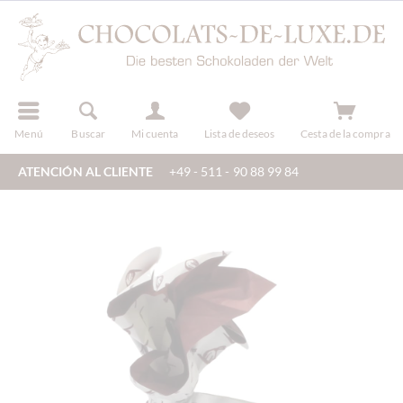
registro
Menú
Buscar
Mi cuenta
Lista de deseos
Cesta de la compra
ATENCIÓN AL CLIENTE
+49 - 511 - 90 88 99 84