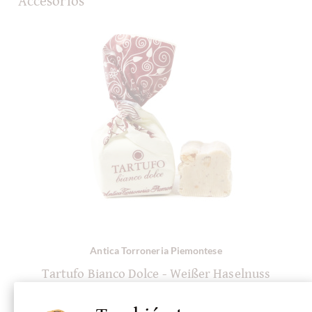
Accesorios
Antica Torroneria Piemontese
Tartufo Bianco Dolce - Weißer Haselnuss
T
Trüffel