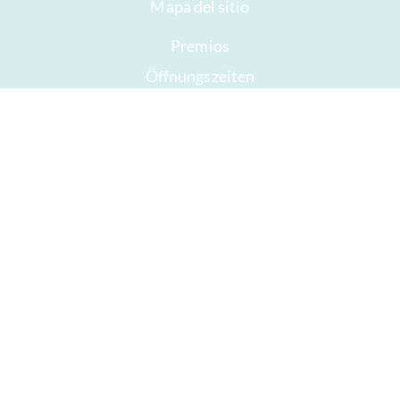
Mapa del sitio
Premios
Öffnungszeiten
Impressum
Buen chocolate
Prisa
Regalar chocolate
ICA