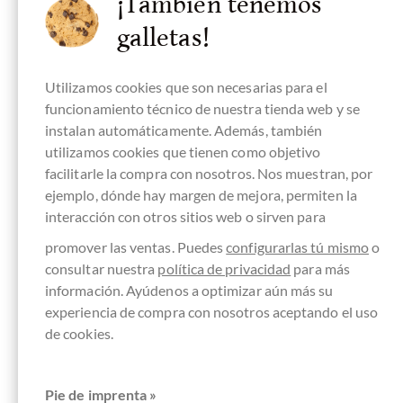
¡También tenemos
aus dem Piemont 1 Stück
galletas!
Contenido
0.01 kg
(100,00 € * / 1 kg)
1,00 €
*
Utilizamos cookies que son necesarias para el
funcionamiento técnico de nuestra tienda web y se
instalan automáticamente. Además, también
utilizamos cookies que tienen como objetivo
SUS VENTAJAS
facilitarle la compra con nosotros. Nos muestran, por
EN
CHOCOLATS-DE-LUXE.COM
ejemplo, dónde hay margen de mejora, permiten la
interacción con otros sitios web o sirven para
Gran selección de productos
promover las ventas. Puedes
configurarlas tú mismo
o
Sin valor mínimo de pedido
consultar nuestra
política de privacidad
para más
Listo para enviar el día del pedido*
información. Ayúdenos a optimizar aún más su
experiencia de compra con nosotros aceptando el uso
Envío a todo el mundo por DHL
de cookies.
Recomendación de la revista gourmet Feinschmecker
* En días laborables para mercancía en stock, para pedidos y pagos recibidos
Pie de imprenta »
antes de las 12