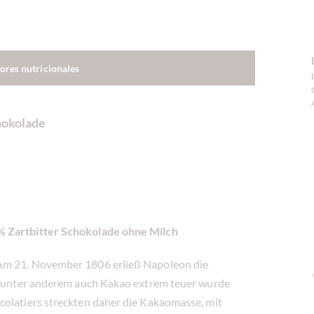
lores nutricionales
hokolade
% Zartbitter Schokolade ohne Milch
 Am 21. November 1806 erließ Napoleon die
ss unter anderem auch Kakao extrem teuer wurde
colatiers streckten daher die Kakaomasse, mit