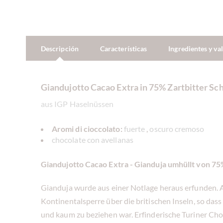
Descripción
Características
Ingredientes y va
Giandujotto Cacao Extra in 75% Zartbitter Sc
aus IGP Haselnüssen
Aromi di cioccolato:
fuerte
,
oscuro cremoso
chocolate con avellanas
Giandujotto Cacao Extra - Gianduja umhüllt von 75
Gianduja wurde aus einer Notlage heraus erfunden.
Kontinentalsperre über die britischen Inseln, so da
und kaum zu beziehen war. Erfinderische Turiner Cho