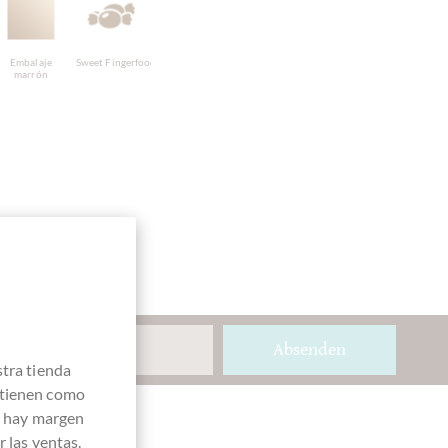
Embalaje
Sweet Fingerfood
marrón
Absenden
stra tienda
 tienen como
e hay margen
 las ventas.