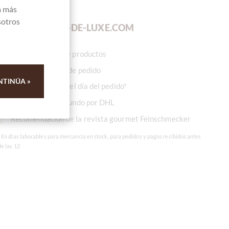
a más
SUS VENTAJAS
sotros
EN
CHOCOLATS-DE-LUXE.COM
Gran selección de productos
Sin valor mínimo de pedido
NTINÚA »
Listo para enviar el día del pedido*
Envío a todo el mundo por DHL
Recomendación de la revista gourmet Feinschmecker
* En días laborables para mercancía en stock, para pedidos y pagos recibidos antes
de las 12