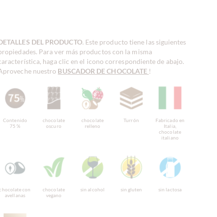
DETALLES DEL PRODUCTO
. Este producto tiene las siguientes
propiedades. Para ver más productos con la misma
característica, haga clic en el icono correspondiente de abajo.
Aproveche nuestro
BUSCADOR DE CHOCOLATE
!
Contenido
chocolate
chocolate
Turrón
Fabricado en
75 %
oscuro
relleno
Italia,
chocolate
italiano
chocolate con
chocolate
sin alcohol
sin gluten
sin lactosa
avellanas
vegano