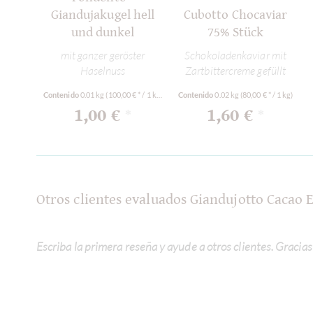
Giandujakugel hell
Cubotto Chocaviar
und dunkel
75% Stück
mit ganzer geröster
Schokoladenkaviar mit
Haselnuss
Zartbittercreme gefüllt
Contenido
0.01 kg
(100,00 € * / 1 kg)
Contenido
0.02 kg
(80,00 € * / 1 kg)
1,00 €
1,60 €
*
*
Otros clientes evaluados Giandujotto Cacao 
Escriba la primera reseña y ayude a otros clientes. Gracias