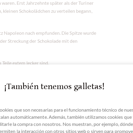
waren. Erst Jahrzehnte später als der Turiner
, kleinen Schokolädchen zu verteilen begann,
tz Napoleon nach empfunden. Die Spitze wurde
 der Streckung der Schokolade mit den
n Teile extem lecker sind.
¡También tenemos galletas!
ookies que son necesarias para el funcionamiento técnico de nue
stalan automáticamente. Además, también utilizamos cookies que
ilitarle la compra con nosotros. Nos muestran, por ejemplo, dónd
ermiten la interacción con otros sitios web o sirven para promover