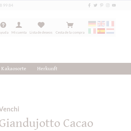
88 99 84
Ayuda
Mi cuenta
Lista de deseos
Cesta de la compra
Kakaosorte
Herkunft
Venchi
Giandujotto Cacao