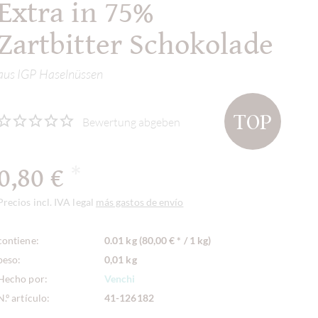
Extra in 75%
Zartbitter Schokolade
aus IGP Haselnüssen
TOP
Bewertung abgeben
0,80 €
*
Precios incl. IVA legal
más gastos de envío
contiene:
0.01 kg (80,00 € * / 1 kg)
peso:
0,01 kg
Hecho por:
Venchi
N.º artículo:
41-126182