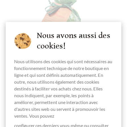
Nous avons aussi des
cookies!
Nous utilisons des cookies qui sont nécessaires au
fonctionnement technique de notre boutique en
ligne et qui sont définis automatiquement. En
outre, nous utilisons également des cookies
chocolats-de-luxe.de
destinés à faciliter vos achats chez nous. Elles
Geschenkset Alles in Grün gefüllt mit
nous indiquent, par exemple, les points à
Pralinen, Pistaziennougat und mehr
améliorer, permettent une interaction avec
d'autres sites web ou servent à promouvoir les
ventes. Vous pouvez
configurer ces derniers vous-même
ou consulter