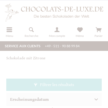
u
s'inscrire
Menu
Recherche
Mon compte
Mémo
Panier
SERVICE AUX CLIENTS
+49 - 511 - 90 88 99 84
Schokolade mit Zitrone
Filtrer les résultats